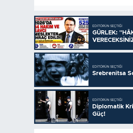
EDITÖRÜN SEÇTIĞI
GÜRLEK: "HÂ
VERECEKSİNİ
EDITÖRÜN SEÇTIĞI
Srebrenitsa S
EDITÖRÜN SEÇTIĞI
Diplomatik Kr
Güç!