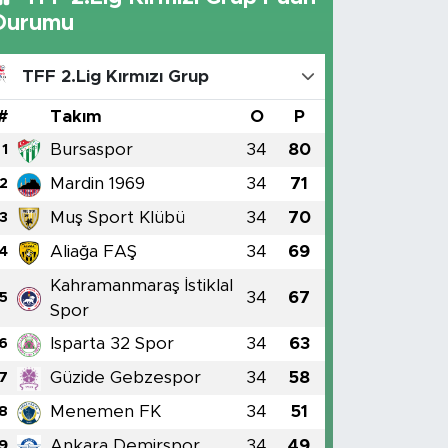
Durumu
TFF 2.Lig Kırmızı Grup
#
Takım
O
P
Bursaspor
34
80
1
Mardin 1969
34
71
2
Muş Sport Klübü
34
70
3
Aliağa FAŞ
34
69
4
Kahramanmaraş İstiklal
34
67
5
Spor
Isparta 32 Spor
34
63
6
Güzide Gebzespor
34
58
7
Menemen FK
34
51
8
Ankara Demirspor
34
49
9