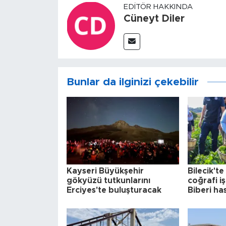
EDITÖR HAKKINDA
Cüneyt Diler
Bunlar da ilginizi çekebilir
Kayseri Büyükşehir
Bilecik't
gökyüzü tutkunlarını
coğrafi i
Erciyes'te buluşturacak
Biberi ha