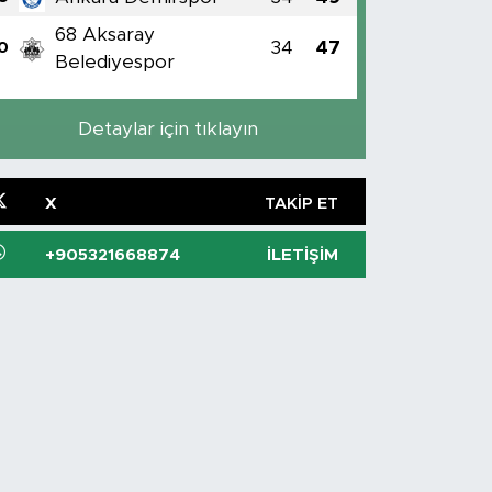
68 Aksaray
34
47
0
Belediyespor
Detaylar için tıklayın
X
TAKIP ET
+905321668874
İLETIŞIM