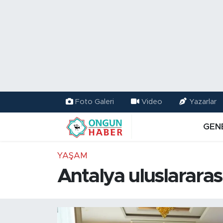
Nöbetçi Eczaneler
Hava Durumu
Namaz Vakitleri
Foto Galeri
Video
Yazarlar
Trafik Durumu
GEN
TFF 2.Lig Kırmızı Grup Puan Durumu ve Fikstür
YAŞAM
Tüm Manşetler
Antalya uluslararas
Son Dakika Haberleri
Haber Arşivi