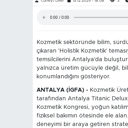
Cüneyt Diler
15.12.2025 - 18:08
3
Kozmetik sektöründe bilim, sürdürü
çıkaran 'Holistik Kozmetik' tema
temsilcilerini Antalya'da buluştur
yalnızca üretim gücüyle değil, bi
konumlandığını gösteriyor.
ANTALYA (İGFA) -
Kozmetik Üret
tarafından Antalya Titanic Delux
Kozmetik Kongresi, yoğun katılım
fiziksel bakımın ötesinde ele alan
deneyimi bir araya getiren stratej