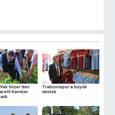
e Vali Sözer'den
Trabzonspor'a büyük
şaretli Kamber
destek
sadı