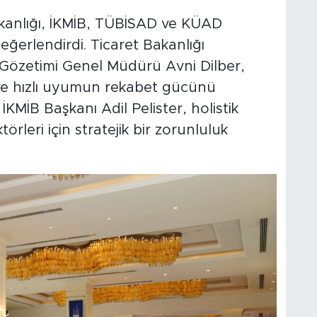
akanlığı, İKMİB, TÜBİSAD ve KÜAD
eğerlendirdi. Ticaret Bakanlığı
 Gözetimi Genel Müdürü Avni Dilber,
 ve hızlı uyumun rekabet gücünü
İKMİB Başkanı Adil Pelister, holistik
rleri için stratejik bir zorunluluk