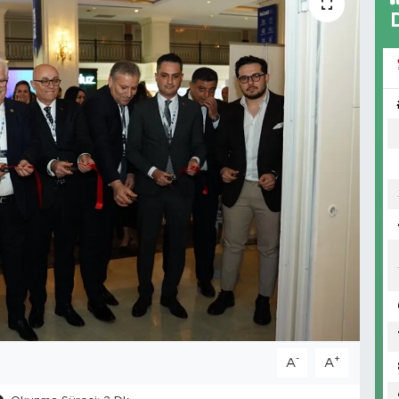
-
+
A
A