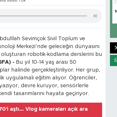
a Süresi: 1 Dk
1
bdulllah Sevimçok Sivil Toplum ve
noloji Merkezi’nde geleceğin dünyasını
i oluşturan robotik-kodlama derslerini bu
GFA) -
Bu yıl 10-14 yaş arası 50
plar halinde gerçekleştiriliyor. Her grup,
k uygulamalı eğitim alıyor. Öğrenciler,
azıyor, devre kuruyor, sensörlerle
 kendi tasarımlarını hayata geçiriyor.
0'i aştı... Vlog kameraları açık ara