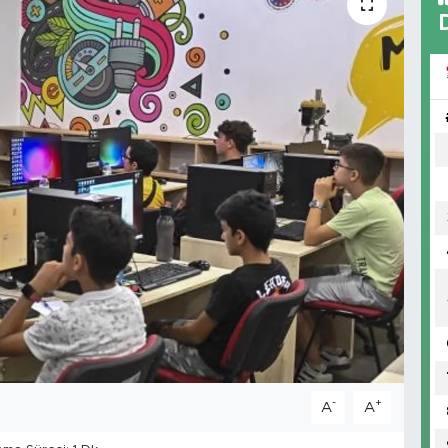
-
+
A
A