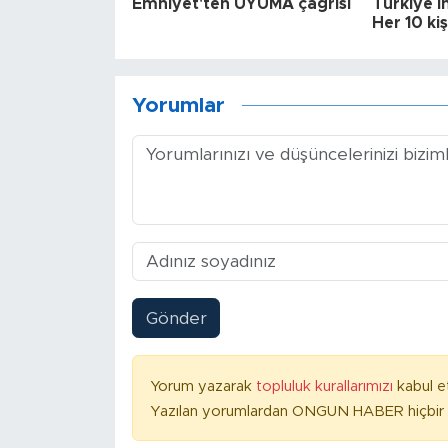
Emniyet'ten UYUMA çağrısı
Türkiye i
Her 10 ki
Yorumlar
Gönder
Yorum yazarak
topluluk kurallarımızı
kabul e
Yazılan yorumlardan ONGUN HABER hiçbir ş