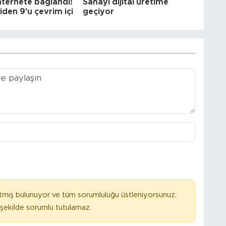
nternete bağlandı!
Sanayi dijital üretime
şiden 9'u çevrim içi
geçiyor
tmiş bulunuyor ve tüm sorumluluğu üstleniyorsunuz.
ekilde sorumlu tutulamaz.