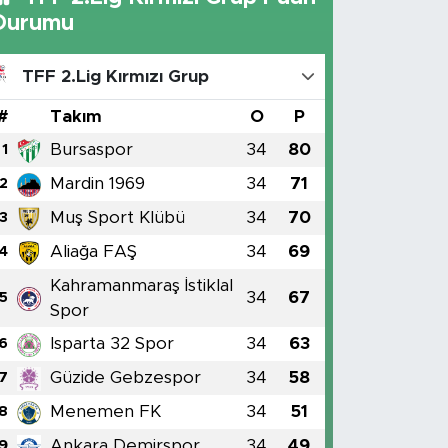
Durumu
TFF 2.Lig Kırmızı Grup
#
Takım
O
P
Bursaspor
34
80
1
Mardin 1969
34
71
2
Muş Sport Klübü
34
70
3
Aliağa FAŞ
34
69
4
Kahramanmaraş İstiklal
34
67
5
Spor
Isparta 32 Spor
34
63
6
Güzide Gebzespor
34
58
7
Menemen FK
34
51
8
Ankara Demirspor
34
49
9