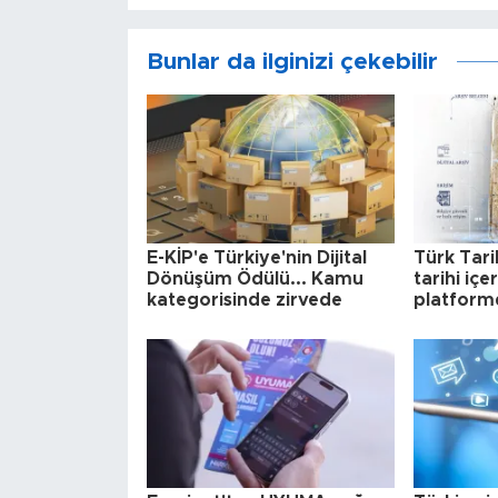
Bunlar da ilginizi çekebilir
E-KİP'e Türkiye'nin Dijital
Türk Tar
Dönüşüm Ödülü... Kamu
tarihi içe
kategorisinde zirvede
platform