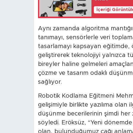
İçeriği Görüntü
Aynı zamanda algoritma mantığını
tanımayı, sensörlerle veri toplama
tasarlamayı kapsayan eğitimde, ö
geliştirerek teknolojiyi yalnızca
bireyler haline gelmeleri amaçlan
çözme ve tasarım odaklı düşünme 
sağlıyor.
Robotik Kodlama Eğitmeni Mehme
gelişimiyle birlikte yazılıma olan 
düşünme becerilerinin şimdi he
söyledi. Eröksüz, “Yeni dönemde e
olan, bulunduğumuz çağı anlamaya