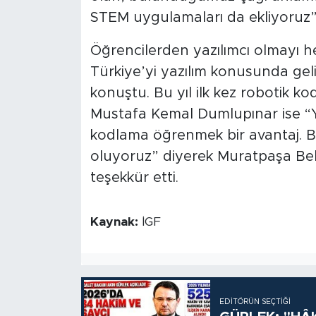
STEM uygulamaları da ekliyoruz”
Öğrencilerden yazılımcı olmayı
Türkiye’yi yazılım konusunda geli
konuştu. Bu yıl ilk kez robotik ko
Mustafa Kemal Dumlupınar ise “Yaz
kodlama öğrenmek bir avantaj. Bo
oluyoruz” diyerek Muratpaşa Be
teşekkür etti.
Kaynak:
İGF
EDITÖRÜN SEÇTIĞI