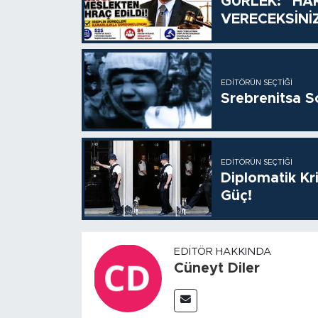
GÜRLEK: "HÂ
VERECEKSİNİ
EDITÖRÜN SEÇTIĞI
Srebrenitsa S
EDITÖRÜN SEÇTIĞI
Diplomatik Kr
Güç!
EDITÖR HAKKINDA
Cüneyt Diler