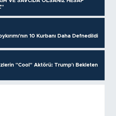
KİM VE SAVCIDA OLSANIZ HESAP
Z"
oykırımı'nın 10 Kurbanı Daha Defnedildi
izlerin "Cool" Aktörü: Trump'ı Bekleten