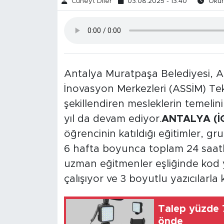
Cüneyt Diler
03.08.2025 - 13:40
Okunm
Antalya Muratpaşa Belediyesi, A
İnovasyon Merkezleri (ASSİM) Tek
şekillendiren mesleklerin temelin
yıl da devam ediyor.
ANTALYA (İ
öğrencinin katıldığı eğitimler, gru
6 hafta boyunca toplam 24 saatli
uzman eğitmenler eşliğinde kod y
çalışıyor ve 3 boyutlu yazıcılarla
Talep yüzde 7
önde