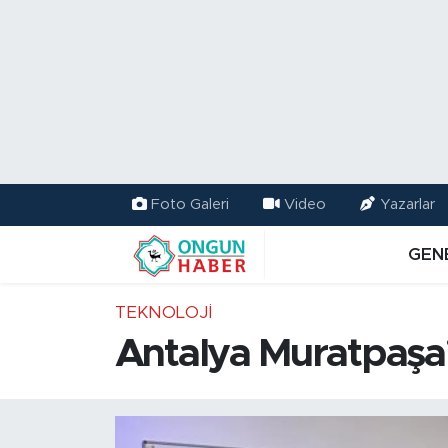
Nöbetçi Eczaneler
Hava Durumu
Namaz Vakitleri
Foto Galeri
Video
Yazarlar
Trafik Durumu
GEN
TFF 2.Lig Kırmızı Grup Puan Durumu ve Fikstür
TEKNOLOJI
Tüm Manşetler
Antalya Muratpaşa’
Son Dakika Haberleri
Haber Arşivi