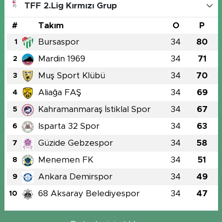
TFF 2.Lig Kırmızı Grup
#
Takım
O
P
Bursaspor
34
80
1
Mardin 1969
34
71
2
Muş Sport Klübü
34
70
3
Aliağa FAŞ
34
69
4
Kahramanmaraş İstiklal Spor
34
67
5
Isparta 32 Spor
34
63
6
Güzide Gebzespor
34
58
7
Menemen FK
34
51
8
Ankara Demirspor
34
49
9
68 Aksaray Belediyespor
34
47
10