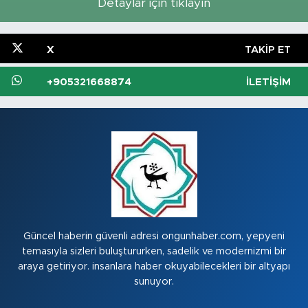
Detaylar için tıklayın
X
TAKIP ET
+905321668874
İLETIŞIM
Güncel haberin güvenli adresi ongunhaber.com, yepyeni
temasıyla sizleri buluştururken, sadelik ve modernizmi bir
araya getiriyor. insanlara haber okuyabilecekleri bir altyapı
sunuyor.