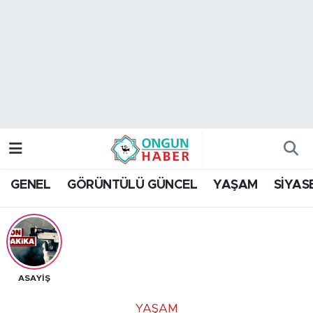
Nöbetçi Eczaneler
Hava Durumu
Namaz Vakitleri
Trafik Durumu
GENEL
GÖRÜNTÜLÜ GÜNCEL
YAŞAM
SİYAS
TFF 2.Lig Kırmızı Grup Puan Durumu ve Fikstür
Tüm Manşetler
Son Dakika Haberleri
ASAYİŞ
Haber Arşivi
YAŞAM