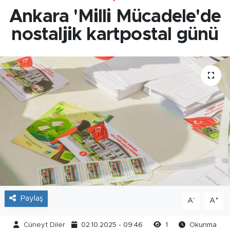
Ankara 'Milli Mücadele'de
nostaljik kartpostal günü
Paylaş
-
+
A
A
Cüneyt Diler
02.10.2025 - 09:46
1
Okunma