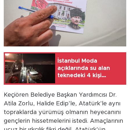
İstanbul Moda
açıklarında su alan
teknedeki 4 kişi
kurtarıldı
Keçiören Belediye Başkan Yardımcısı Dr.
Atila Zorlu, Halide Edip’le, Atatürk’le aynı
topraklarda yürümüş olmanın heyecanını
gençlerin hissetmelerini istedi. Amaçlarının
ucuz bir ırkçılık fikri değil, Atatürk’ün