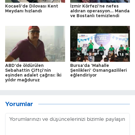
Kocaeli'de Dilovası Kent
İzmir Körfezi'ne nefes
Meydanı hızlandı
aldıran operasyon... Manda
ve Bostanlı temizlendi
ABD'de öldürülen
Bursa'da 'Mahalle
Sebahattin Çiftçi'nin
Şenlikleri' Osmangazilileri
eşinden adalet çağrısı: İki
eğlendiriyor
yıldır mağduruz
Yorumlar