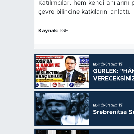
Katılımcılar, hem kendi anıların
çevre bilincine katkılarını anlattı.
Kaynak:
İGF
EDITÖRÜN SEÇTIĞI
GÜRLEK: "HÂ
VERECEKSİNİ
EDITÖRÜN SEÇTIĞI
Srebrenitsa S