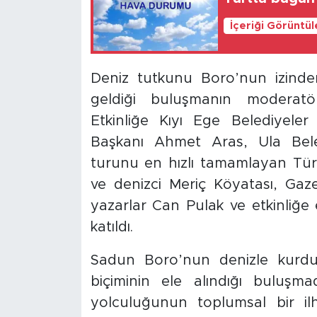
İçeriği Görüntü
Deniz tutkunu Boro’nun izinde
geldiği buluşmanın moderatö
Etkinliğe Kıyı Ege Belediyeler
Başkanı Ahmet Aras, Ula Bel
turunu en hızlı tamamlayan Türk
ve denizci Meriç Köyatası, Gaz
yazarlar Can Pulak ve etkinliğe
katıldı.
Sadun Boro’nun denizle kurd
biçiminin ele alındığı buluş
yolculuğunun toplumsal bir i