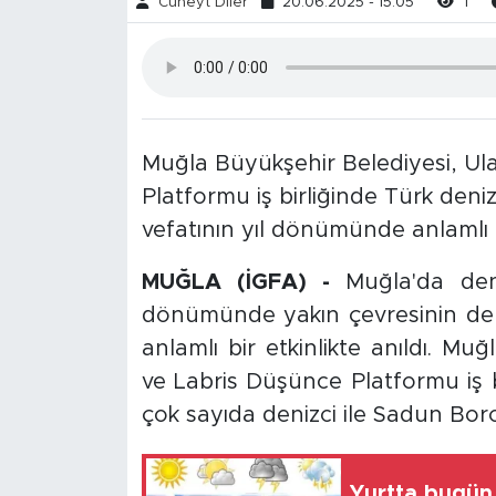
Cüneyt Diler
20.06.2025 - 15:05
1
Muğla Büyükşehir Belediyesi, Ul
Platformu iş birliğinde Türk deni
vefatının yıl dönümünde anlamlı bir
MUĞLA (İGFA) -
Muğla'da den
dönümünde yakın çevresinin de 
anlamlı bir etkinlikte anıldı. Mu
ve Labris Düşünce Platformu iş 
çok sayıda denizci ile Sadun Boro
Yurtta bugün 