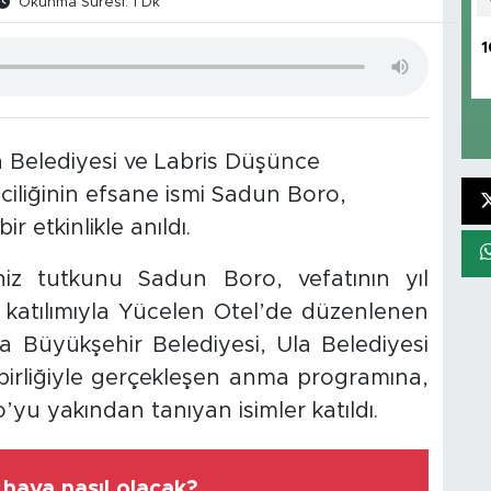
Okunma Süresi: 1 Dk
1
a Belediyesi ve Labris Düşünce
zciliğinin efsane ismi Sadun Boro,
 etkinlikle anıldı.
iz tutkunu Sadun Boro, vefatının yıl
katılımıyla Yücelen Otel’de düzenlenen
ğla Büyükşehir Belediyesi, Ula Belediyesi
birliğiyle gerçekleşen anma programına,
’yu yakından tanıyan isimler katıldı.
hava nasıl olacak?