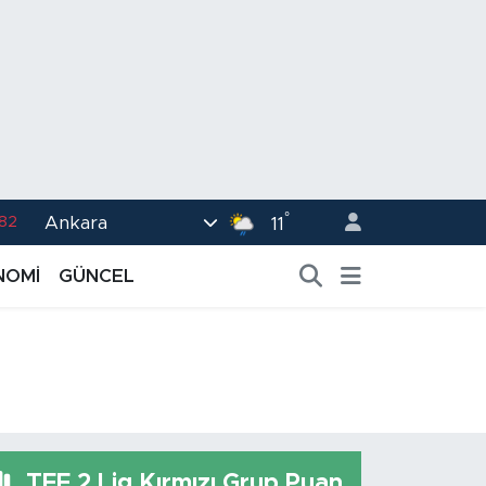
°
Ankara
.82
11
02
NOMİ
GÜNCEL
.19
.18
.19
%0
TFF 2.Lig Kırmızı Grup Puan