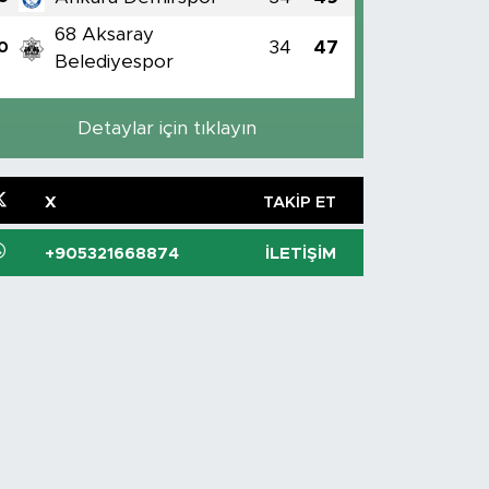
68 Aksaray
34
47
0
Belediyespor
Detaylar için tıklayın
X
TAKIP ET
+905321668874
İLETIŞIM