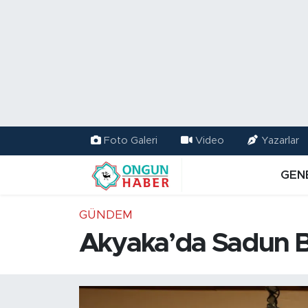
Nöbetçi Eczaneler
Hava Durumu
Namaz Vakitleri
Foto Galeri
Video
Yazarlar
Trafik Durumu
GEN
TFF 2.Lig Kırmızı Grup Puan Durumu ve Fikstür
GÜNDEM
Tüm Manşetler
Akyaka’da Sadun B
Son Dakika Haberleri
Haber Arşivi