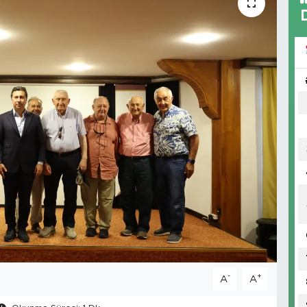
-
+
A
A