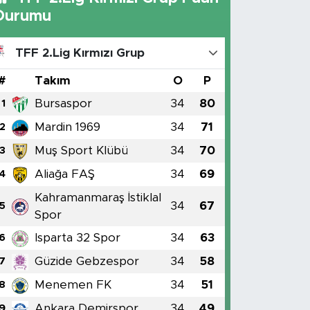
Durumu
TFF 2.Lig Kırmızı Grup
#
Takım
O
P
Bursaspor
34
80
1
Mardin 1969
34
71
2
Muş Sport Klübü
34
70
3
Aliağa FAŞ
34
69
4
Kahramanmaraş İstiklal
34
67
5
Spor
Isparta 32 Spor
34
63
6
Güzide Gebzespor
34
58
7
Menemen FK
34
51
8
Ankara Demirspor
34
49
9