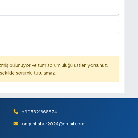
tmiş bulunuyor ve tüm sorumluluğu üstleniyorsunuz.
ekilde sorumlu tutulamaz.
+905321668874
ongunhaber2024@gmail.com