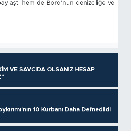
ı paylaştı hem de Boro’nun denizciliğe ve
KİM VE SAVCIDA OLSANIZ HESAP
Z"
oykırımı'nın 10 Kurbanı Daha Defnedildi