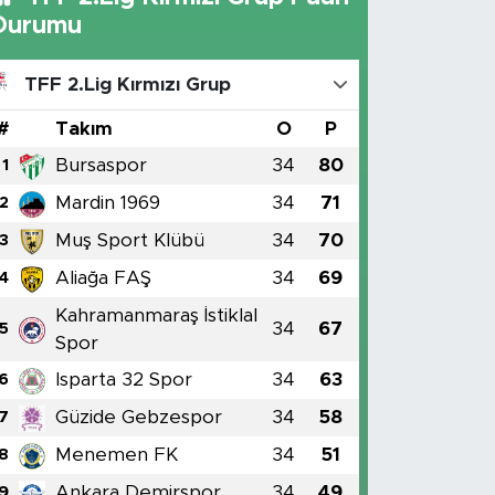
Durumu
TFF 2.Lig Kırmızı Grup
#
Takım
O
P
Bursaspor
34
80
1
Mardin 1969
34
71
2
Muş Sport Klübü
34
70
3
Aliağa FAŞ
34
69
4
Kahramanmaraş İstiklal
34
67
5
Spor
Isparta 32 Spor
34
63
6
Güzide Gebzespor
34
58
7
Menemen FK
34
51
8
Ankara Demirspor
34
49
9