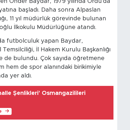
len Önder Baydar, 1979 yılında Ordu'da
yatına başladı. Daha sonra Alpaslan
ığı, 11 yıl müdürlük görevinde bulunan
çoğlu İlkokulu Müdürlüğüne atandı.
r'da futbolculuk yapan Baydar,
l Temsilciliği, İl Hakem Kurulu Başkanlığı
de de bulundu. Çok sayıda öğretmene
 hem de spor alanındaki birikimiyle
da yer aldı.
alle Şenlikleri' Osmangazilileri
le