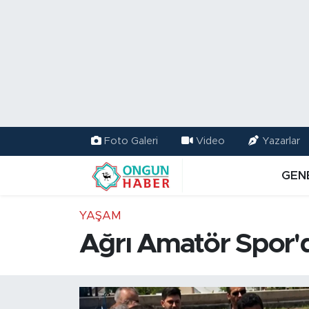
Nöbetçi Eczaneler
Hava Durumu
Namaz Vakitleri
Foto Galeri
Video
Yazarlar
Trafik Durumu
GEN
TFF 2.Lig Kırmızı Grup Puan Durumu ve Fikstür
YAŞAM
Tüm Manşetler
Ağrı Amatör Spor'
Son Dakika Haberleri
Haber Arşivi