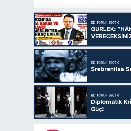
EDITÖRÜN SEÇTIĞI
GÜRLEK: "HÂ
VERECEKSİNİ
EDITÖRÜN SEÇTIĞI
Srebrenitsa S
EDITÖRÜN SEÇTIĞI
Diplomatik Kr
Güç!