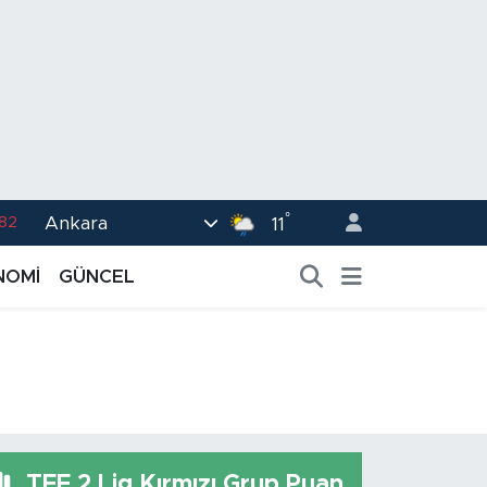
°
Ankara
02
11
.19
NOMİ
GÜNCEL
.18
.19
%0
.82
TFF 2.Lig Kırmızı Grup Puan