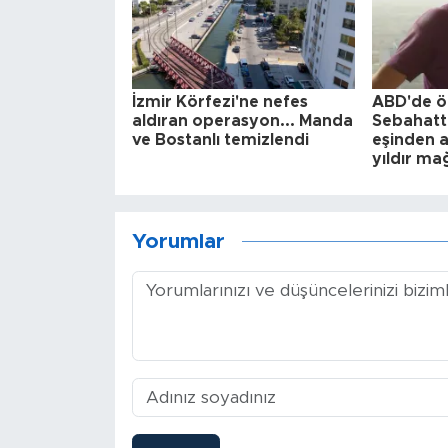
İzmir Körfezi'ne nefes
ABD'de ö
aldıran operasyon... Manda
Sebahatti
ve Bostanlı temizlendi
eşinden ad
yıldır m
Yorumlar