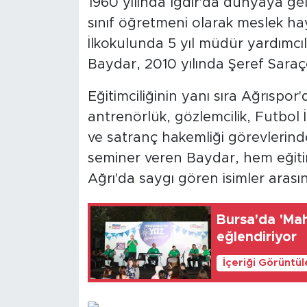
1960 yılında Iğdır'da dünyaya ge
sınıf öğretmeni olarak meslek ha
İlkokulunda 5 yıl müdür yardımcıl
Baydar, 2010 yılında Şeref Sara
Eğitimciliğinin yanı sıra Ağrıspo
antrenörlük, gözlemcilik, Futbol İ
ve satranç hakemliği görevlerin
seminer veren Baydar, hem eğitim
Ağrı'da saygı gören isimler arasın
Bursa'da 'Mah
eğlendiriyor
İçeriği Görüntü