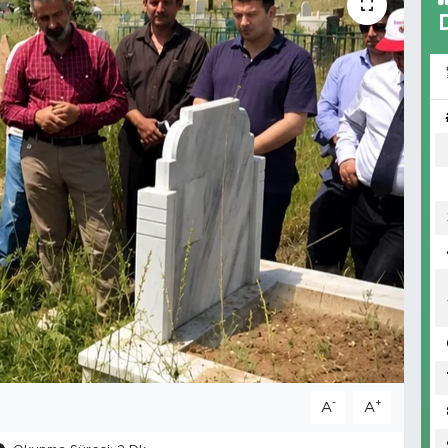
-
+
A
A