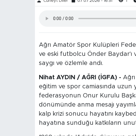
Cüneyt Diler
07.07.2026 - 16:51
1
Ağrı Amatör Spor Kulüpleri Fede
ve eski futbolcu Önder Baydar'ı 
saygı ve özlemle andı.
Nihat AYDIN / AĞRI (İGFA) -
Ağrı
eğitim ve spor camiasında uzun y
federasyonun Onur Kurulu Başkanı
dönümünde anma mesajı yayımlad
kalp krizi sonucu hayatını kaybe
hayatına sunduğu katkıların unutu