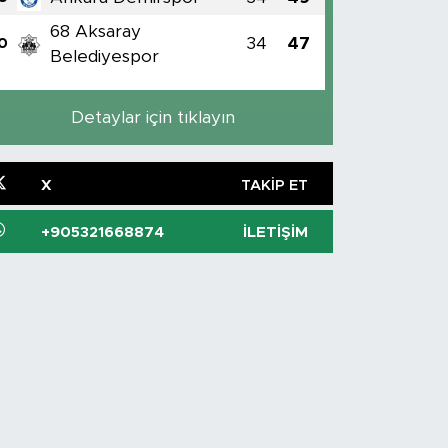
68 Aksaray
34
47
0
Belediyespor
Detaylar için tıklayın
X
TAKIP ET
+905321668874
İLETIŞIM