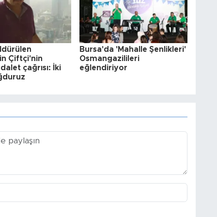
ldürülen
Bursa'da 'Mahalle Şenlikleri'
n Çiftçi'nin
Osmangazilileri
alet çağrısı: İki
eğlendiriyor
ağduruz