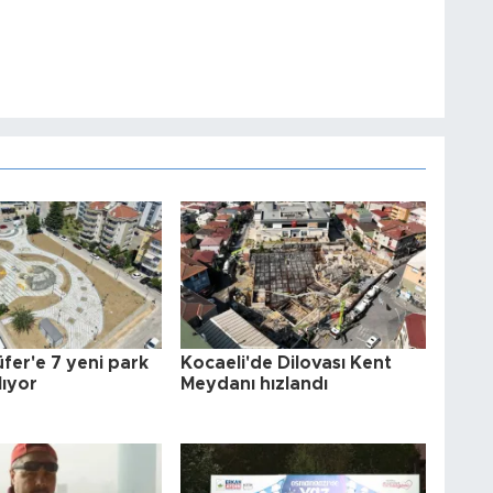
üfer'e 7 yeni park
Kocaeli'de Dilovası Kent
lıyor
Meydanı hızlandı