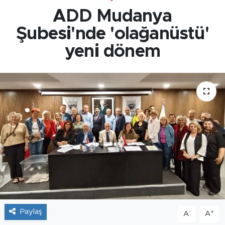
ADD Mudanya
Şubesi'nde 'olağanüstü'
yeni dönem
Paylaş
-
+
A
A