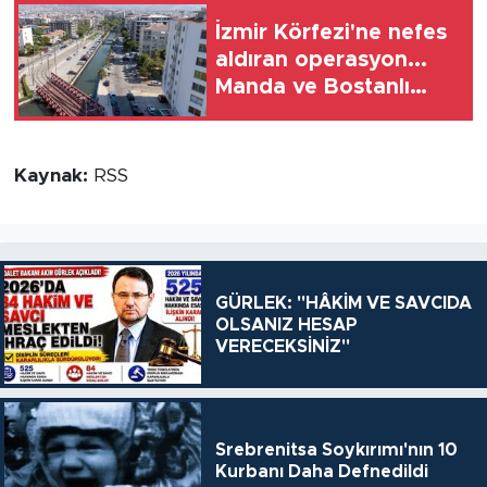
İzmir Körfezi'ne nefes
aldıran operasyon...
Manda ve Bostanlı
temizlendi
Kaynak:
RSS
GÜRLEK: "HÂKİM VE SAVCIDA
OLSANIZ HESAP
VERECEKSİNİZ"
Srebrenitsa Soykırımı'nın 10
Kurbanı Daha Defnedildi