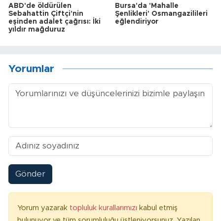
ABD'de öldürülen
Bursa'da 'Mahalle
Sebahattin Çiftçi'nin
Şenlikleri' Osmangazilileri
eşinden adalet çağrısı: İki
eğlendiriyor
yıldır mağduruz
Yorumlar
Gönder
Yorum yazarak
topluluk kurallarımızı
kabul etmiş
bulunuyor ve tüm sorumluluğu üstleniyorsunuz. Yazılan