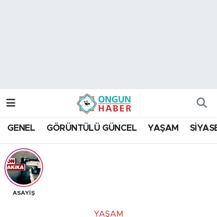
Nöbetçi Eczaneler
Hava Durumu
Namaz Vakitleri
Trafik Durumu
GENEL
GÖRÜNTÜLÜ GÜNCEL
YAŞAM
SİYAS
TFF 2.Lig Kırmızı Grup Puan Durumu ve Fikstür
Tüm Manşetler
Son Dakika Haberleri
ASAYİŞ
Haber Arşivi
YAŞAM