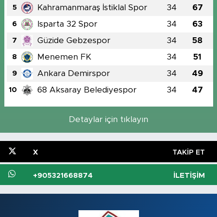
Kahramanmaraş İstiklal Spor
34
67
5
Isparta 32 Spor
34
63
6
Güzide Gebzespor
34
58
7
Menemen FK
34
51
8
Ankara Demirspor
34
49
9
68 Aksaray Belediyespor
34
47
10
Detaylar için tıklayın
X
TAKIP ET
+905321668874
İLETIŞIM