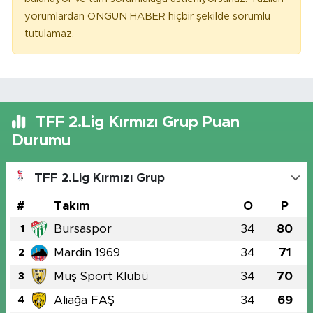
yorumlardan ONGUN HABER hiçbir şekilde sorumlu
tutulamaz.
TFF 2.Lig Kırmızı Grup Puan
Durumu
TFF 2.Lig Kırmızı Grup
#
Takım
O
P
Bursaspor
34
80
1
Mardin 1969
34
71
2
Muş Sport Klübü
34
70
3
Aliağa FAŞ
34
69
4