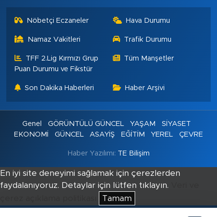
Nöbetçi Eczaneler
Hava Durumu
Namaz Vakitleri
Trafik Durumu
TFF 2.Lig Kırmızı Grup
Tüm Manşetler
Puan Durumu ve Fikstür
Son Dakika Haberleri
Haber Arşivi
Genel
GÖRÜNTÜLÜ GÜNCEL
YAŞAM
SİYASET
EKONOMİ
GÜNCEL
ASAYİŞ
EĞİTİM
YEREL
ÇEVRE
Haber Yazılımı:
TE Bilişim
En iyi site deneyimi sağlamak için çerezlerden
faydalanıyoruz. Detaylar için lütfen tıklayın.
Veri ve
çerez açıklama politikası
Tamam