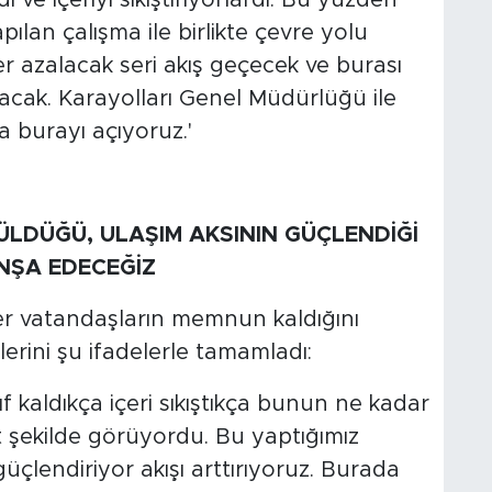
 ve içeriyi sıkıştırıyorlardı. Bu yüzden
pılan çalışma ile birlikte çevre yolu
ler azalacak seri akış geçecek ve burası
cak. Karayolları Genel Müdürlüğü ile
a burayı açıyoruz.'
LDÜĞÜ, ULAŞIM AKSININ GÜÇLENDİĞİ
İNŞA EDECEĞİZ
er vatandaşların memnun kaldığını
erini şu ifadelerle tamamladı:
f kaldıkça içeri sıkıştıkça bunun ne kadar
şekilde görüyordu. Bu yaptığımız
güçlendiriyor akışı arttırıyoruz. Burada