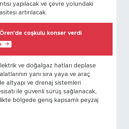
tısı yapılacak ve çevre yolundaki
itesi artırılacak.
Ören'de coşkulu konser verdi
le
ektrik ve doğalgaz hatları deplase
malatlarının yanı sıra yaya ve araç
ile altyapı ve drenaj sistemleri
isatı ile güvenli sürüş sağlanacak,
birlikte bölgede geniş kapsamlı peyzaj