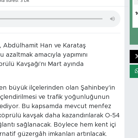
a Süresi: 3 Dk
1
, Abdülhamit Han ve Karataş
nu azaltmak amacıyla yapımını
ülü Kavşağı'nı Mart ayında
 en büyük ilçelerinden olan Şahinbey'in
çlendirilmesi ve trafik yoğunluğunun
am ediyor. Bu kapsamda mevcut menfez
ir köprülü kavşak daha kazandırılarak O-54
lantı sağlanacak. Böylece hem kent içi
atif güzergâh imkanları artırılacak.