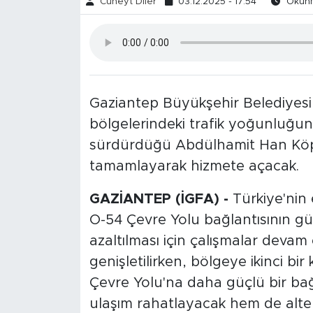
Cüneyt Diler
03.12.2025 - 17:54
Okunm
Gaziantep Büyükşehir Belediyesi
bölgelerindeki trafik yoğunluğu
sürdürdüğü Abdülhamit Han Köpr
tamamlayarak hizmete açacak.
GAZİANTEP (İGFA) -
Türkiye'nin
O-54 Çevre Yolu bağlantısının gü
azaltılması için çalışmalar dev
genişletilirken, bölgeye ikinci b
Çevre Yolu'na daha güçlü bir bağ
ulaşım rahatlayacak hem de altern