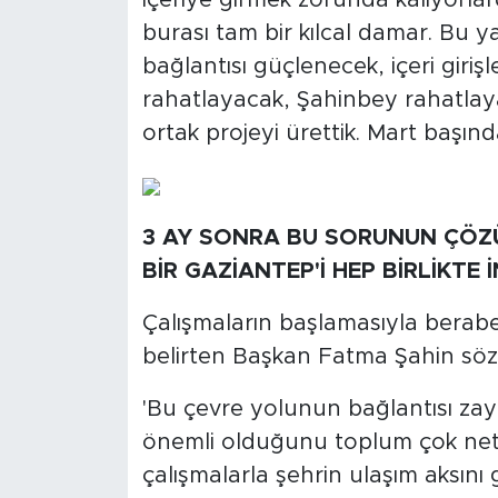
içeriye girmek zorunda kalıyorlardı
burası tam bir kılcal damar. Bu ya
bağlantısı güçlenecek, içeri giriş
rahatlayacak, Şahinbey rahatlaya
ortak projeyi ürettik. Mart başınd
3 AY SONRA BU SORUNUN ÇÖZÜ
BİR GAZİANTEP'İ HEP BİRLİKTE 
Çalışmaların başlamasıyla berab
belirten Başkan Fatma Şahin sözl
'Bu çevre yolunun bağlantısı zayı
önemli olduğunu toplum çok net 
çalışmalarla şehrin ulaşım aksını 