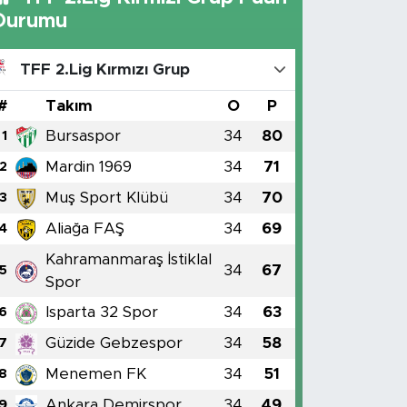
Durumu
TFF 2.Lig Kırmızı Grup
#
Takım
O
P
Bursaspor
34
80
1
Mardin 1969
34
71
2
Muş Sport Klübü
34
70
3
Aliağa FAŞ
34
69
4
Kahramanmaraş İstiklal
34
67
5
Spor
Isparta 32 Spor
34
63
6
Güzide Gebzespor
34
58
7
Menemen FK
34
51
8
Ankara Demirspor
34
49
9