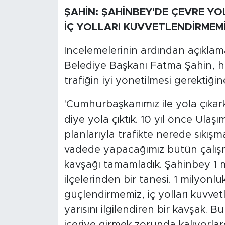
ŞAHİN: ŞAHİNBEY'DE ÇEVRE YO
İÇ YOLLARI KUVVETLENDİRMEM
İncelemelerinin ardından açıkl
Belediye Başkanı Fatma Şahin, hız
trafiğin iyi yönetilmesi gerektiği
'Cumhurbaşkanımız ile yola çıkark
diye yola çıktık. 10 yıl önce Ulaş
planlarıyla trafikte nerede sıkı
vadede yapacağımız bütün çalışm
kavşağı tamamladık. Şahinbey 1 
ilçelerinden bir tanesi. 1 milyonl
güçlendirmemiz, iç yolları kuvve
yarısını ilgilendiren bir kavşak. 