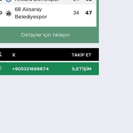
68 Aksaray
34
47
0
Belediyespor
Detaylar için tıklayın
X
TAKIP ET
+905321668874
İLETIŞIM