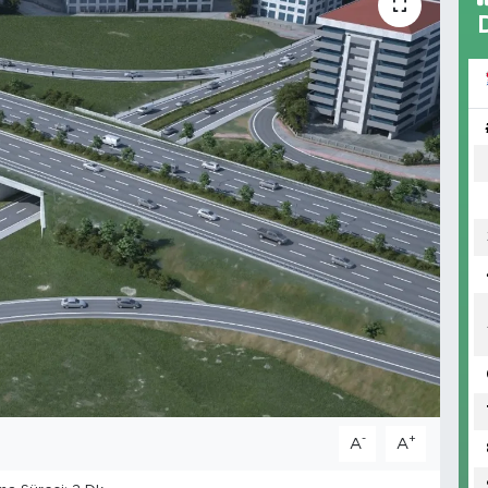
-
+
A
A