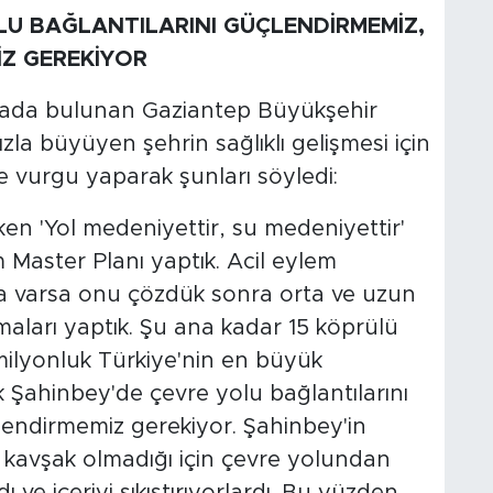
LU BAĞLANTILARINI GÜÇLENDİRMEMİZ,
İZ GEREKİYOR
amada bulunan Gaziantep Büyükşehir
la büyüyen şehrin sağlıklı gelişmesi için
ne vurgu yaparak şunları söyledi:
en 'Yol medeniyettir, su medeniyettir'
ım Master Planı yaptık. Acil eylem
şma varsa onu çözdük sonra orta ve uzun
aları yaptık. Şu ana kadar 15 köprülü
milyonluk Türkiye'nin en büyük
uk Şahinbey'de çevre yolu bağlantılarını
tlendirmemiz gerekiyor. Şahinbey'in
Bu kavşak olmadığı için çevre yolundan