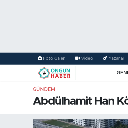
Nöbetçi Eczaneler
Hava Durumu
Namaz Vakitleri
Foto Galeri
Video
Yazarlar
Trafik Durumu
GEN
TFF 2.Lig Kırmızı Grup Puan Durumu ve Fikstür
GÜNDEM
Tüm Manşetler
Abdülhamit Han Köp
Son Dakika Haberleri
Haber Arşivi