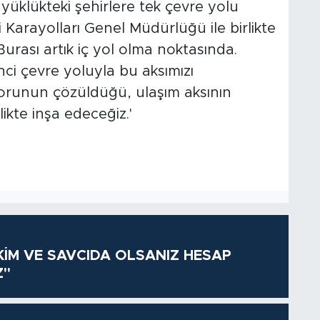
yüklükteki şehirlere tek çevre yolu
li Karayolları Genel Müdürlüğü ile birlikte
Burası artık iç yol olma noktasında.
ci çevre yoluyla bu aksımızı
sorunun çözüldüğü, ulaşım aksının
likte inşa edeceğiz.'
KİM VE SAVCIDA OLSANIZ HESAP
Z"