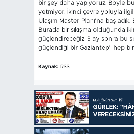
bir şey daha yapıyoruz. Böyle bü
yetmiyor. İkinci çevre yoluyla ilgi
Ulaşım Master Planı'na başladık. 
Burada bir sıkışma olduğunda ikin
güçlendireceğiz. 3 ay sonra bu 
güçlendiği bir Gaziantep'i hep bir
Kaynak:
RSS
EDITÖRÜN SEÇTIĞI
GÜRLEK: "HÂ
VERECEKSİNİ