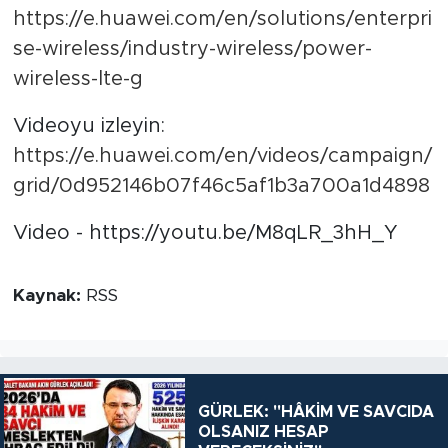
https://e.huawei.com/en/solutions/enterpri
se-wireless/industry-wireless/power-
wireless-lte-g
Videoyu izleyin:
https://e.huawei.com/en/videos/campaign/
grid/0d952146b07f46c5af1b3a700a1d4898
Video - https://youtu.be/M8qLR_3hH_Y
Kaynak:
RSS
GÜRLEK: "HÂKİM VE SAVCIDA
OLSANIZ HESAP