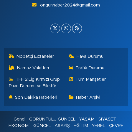
ongunhaber2024@gmail.com
Nöbetçi Eczaneler
Hava Durumu
Namaz Vakitleri
Trafik Durumu
TFF 2.Lig Kırmızı Grup
Tüm Manşetler
Puan Durumu ve Fikstür
Son Dakika Haberleri
Haber Arşivi
Genel
GÖRÜNTÜLÜ GÜNCEL
YAŞAM
SİYASET
EKONOMİ
GÜNCEL
ASAYİŞ
EĞİTİM
YEREL
ÇEVRE