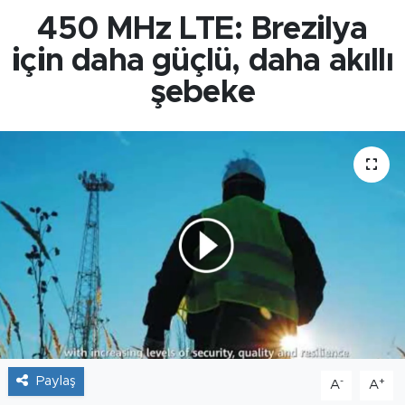
450 MHz LTE: Brezilya
için daha güçlü, daha akıllı
şebeke
Paylaş
-
+
A
A