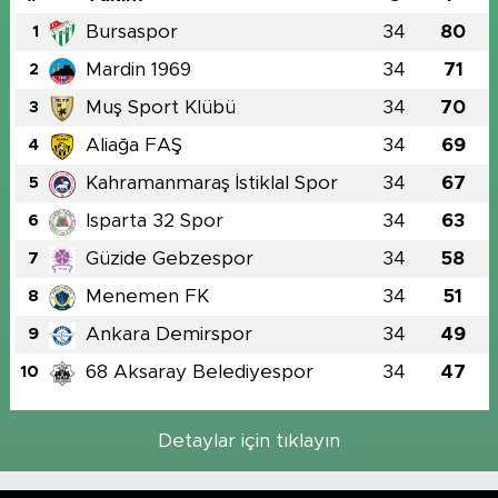
Bursaspor
34
80
1
Mardin 1969
34
71
2
Muş Sport Klübü
34
70
3
Aliağa FAŞ
34
69
4
Kahramanmaraş İstiklal Spor
34
67
5
Isparta 32 Spor
34
63
6
Güzide Gebzespor
34
58
7
Menemen FK
34
51
8
Ankara Demirspor
34
49
9
68 Aksaray Belediyespor
34
47
10
Detaylar için tıklayın