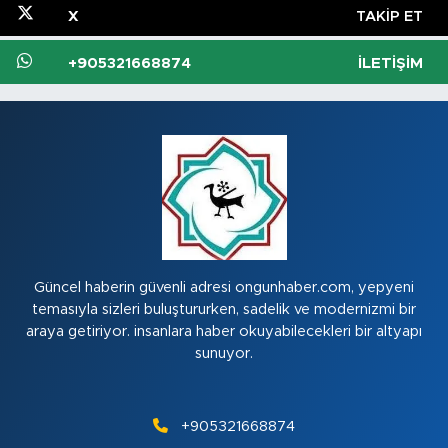
X
TAKIP ET
+905321668874
İLETIŞIM
Güncel haberin güvenli adresi ongunhaber.com, yepyeni
temasıyla sizleri buluştururken, sadelik ve modernizmi bir
araya getiriyor. insanlara haber okuyabilecekleri bir altyapı
sunuyor.
+905321668874