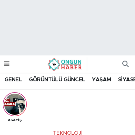
Nöbetçi Eczaneler
Hava Durumu
Namaz Vakitleri
Trafik Durumu
GENEL
GÖRÜNTÜLÜ GÜNCEL
YAŞAM
SİYAS
TFF 2.Lig Kırmızı Grup Puan Durumu ve Fikstür
Tüm Manşetler
Son Dakika Haberleri
ASAYİŞ
Haber Arşivi
TEKNOLOJI