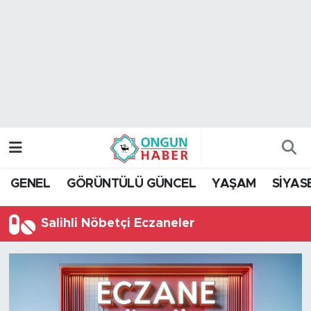
Nöbetçi Eczaneler
Hava Durumu
Namaz Vakitleri
Trafik Durumu
GENEL
GÖRÜNTÜLÜ GÜNCEL
YAŞAM
SİYAS
TFF 2.Lig Kırmızı Grup Puan Durumu ve Fikstür
Salihli Nöbetçi Eczaneler
Tüm Manşetler
Son Dakika Haberleri
Haber Arşivi