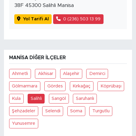
38F 45300 Salihli Manisa
Yol Tarifi Al
0 (236) 503 13 99
MANISA DIĞER İLÇELER
Ahmetli
Akhisar
Alaşehir
Demirci
Gölmarmara
Gördes
Kırkağaç
Köprübaşı
Kula
Salihli
Sarıgöl
Saruhanlı
Şehzadeler
Selendi
Soma
Turgutlu
Yunusemre