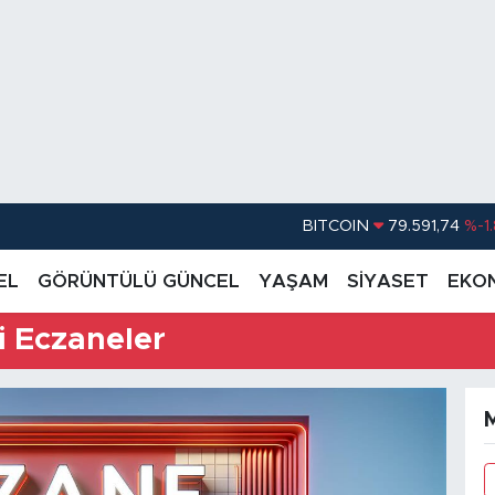
BITCOIN
79.591,74
%-1
DOLAR
45,43620
%0.
EL
GÖRÜNTÜLÜ GÜNCEL
YAŞAM
SİYASET
EKO
EURO
53,38690
%0
 Eczaneler
STERLİN
61,60380
%0
G.ALTIN
6862,09000
%0
BİST100
14.598,00