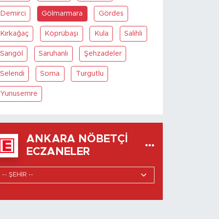
Demirci
Gölmarmara
Gördes
Kırkağaç
Köprübaşı
Kula
Salihli
Sarıgöl
Saruhanlı
Şehzadeler
Selendi
Soma
Turgutlu
Yunusemre
ANKARA NÖBETÇI
ECZANELER