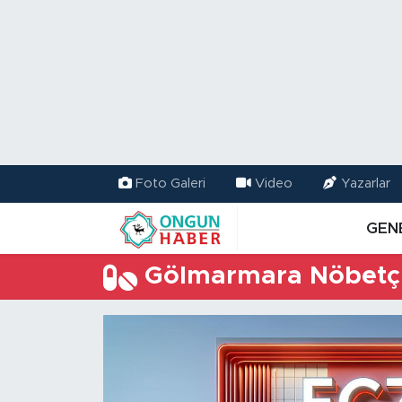
Nöbetçi Eczaneler
Hava Durumu
Namaz Vakitleri
Foto Galeri
Video
Yazarlar
Trafik Durumu
GEN
TFF 2.Lig Kırmızı Grup Puan Durumu ve Fikstür
Gölmarmara Nöbetçi
Tüm Manşetler
Son Dakika Haberleri
Haber Arşivi