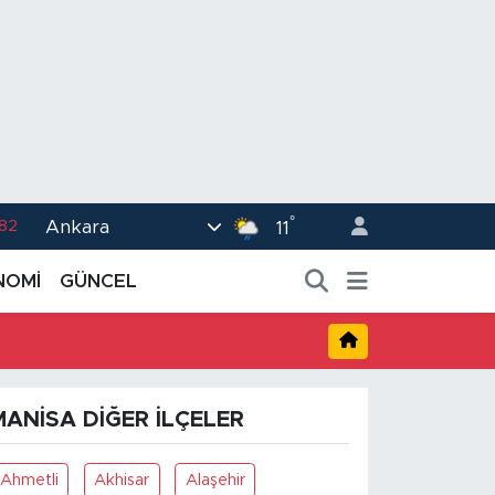
°
Ankara
.82
11
02
NOMİ
GÜNCEL
.19
.18
.19
MANISA DIĞER İLÇELER
%0
Ahmetli
Akhisar
Alaşehir