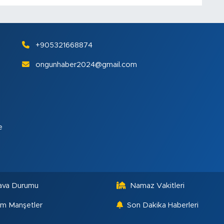
+905321668874
ongunhaber2024@gmail.com
e
ava Durumu
Namaz Vakitleri
m Manşetler
Son Dakika Haberleri