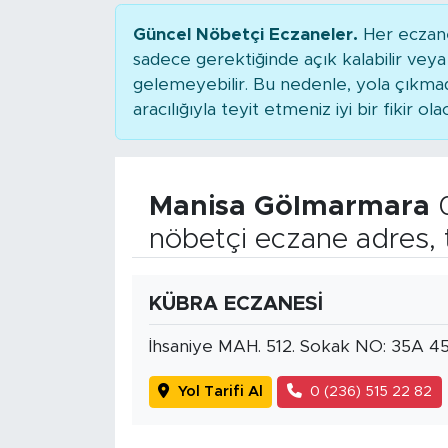
Güncel Nöbetçi Eczaneler.
Her eczane
sadece gerektiğinde açık kalabilir ve
gelemeyebilir. Bu nedenle, yola çıkm
aracılığıyla teyit etmeniz iyi bir fikir ola
Manisa Gölmarmara
0
nöbetçi eczane adres, 
KÜBRA ECZANESİ
İhsaniye MAH. 512. Sokak NO: 35A 
Yol Tarifi Al
0 (236) 515 22 82