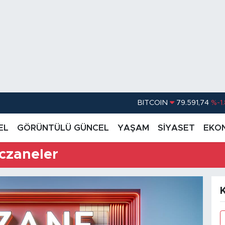
BITCOIN
79.591,74
%-1
DOLAR
45,43620
%0.
EL
GÖRÜNTÜLÜ GÜNCEL
YAŞAM
SİYASET
EKO
EURO
53,38690
%0
czaneler
STERLİN
61,60380
%0
G.ALTIN
6862,09000
%0
BİST100
14.598,00