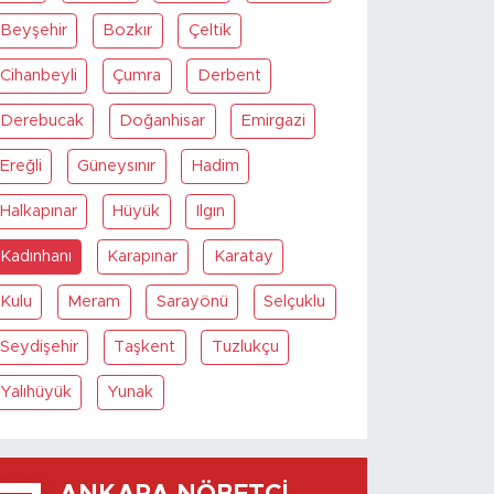
Beyşehir
Bozkır
Çeltik
Cihanbeyli
Çumra
Derbent
Derebucak
Doğanhisar
Emirgazi
Ereğli
Güneysınır
Hadim
Halkapınar
Hüyük
Ilgın
Kadınhanı
Karapınar
Karatay
Kulu
Meram
Sarayönü
Selçuklu
Seydişehir
Taşkent
Tuzlukçu
Yalıhüyük
Yunak