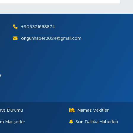
+905321668874
ongunhaber2024@gmail.com
e
ava Durumu
Namaz Vakitleri
m Manşetler
Son Dakika Haberleri