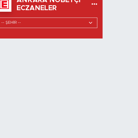
ANKARA NÖBETÇI
ECZANELER