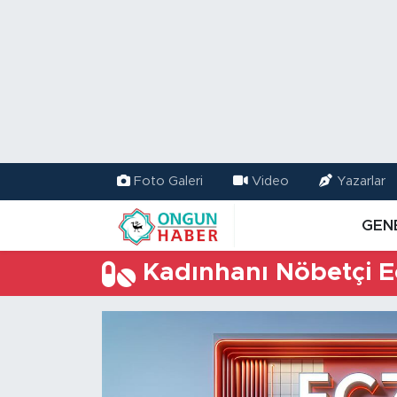
Nöbetçi Eczaneler
Hava Durumu
Namaz Vakitleri
Foto Galeri
Video
Yazarlar
Trafik Durumu
GEN
TFF 2.Lig Kırmızı Grup Puan Durumu ve Fikstür
Kadınhanı Nöbetçi E
Tüm Manşetler
Son Dakika Haberleri
Haber Arşivi