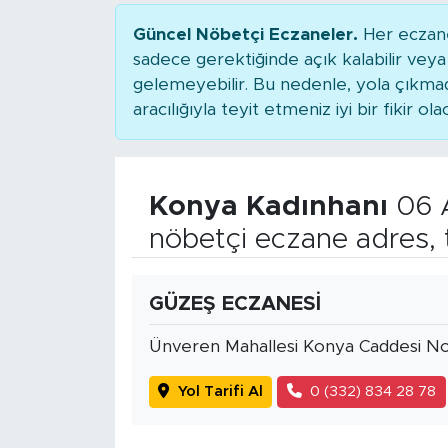
Güncel Nöbetçi Eczaneler.
Her eczane
sadece gerektiğinde açık kalabilir ve
gelemeyebilir. Bu nedenle, yola çıkm
aracılığıyla teyit etmeniz iyi bir fikir ola
Konya Kadınhanı
06 
nöbetçi eczane adres, 
GÜZEŞ ECZANESİ
Ünveren Mahallesi Konya Caddesi N
Yol Tarifi Al
0 (332) 834 28 78