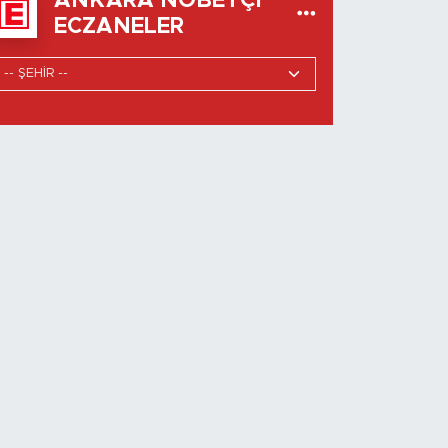
ANKARA NÖBETÇI
ECZANELER