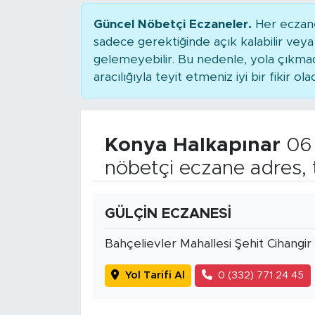
Güncel Nöbetçi Eczaneler.
Her eczane
sadece gerektiğinde açık kalabilir ve
gelemeyebilir. Bu nedenle, yola çıkm
aracılığıyla teyit etmeniz iyi bir fikir ola
Konya Halkapınar
06 
nöbetçi eczane adres, 
GÜLÇİN ECZANESİ
Bahçelievler Mahallesi Şehit Cihangi
Yol Tarifi Al
0 (332) 771 24 45