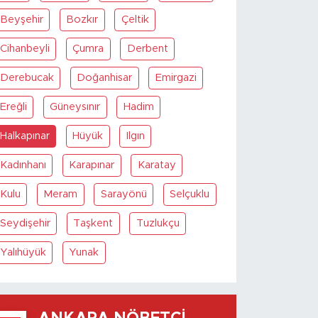
Beyşehir
Bozkır
Çeltik
Cihanbeyli
Çumra
Derbent
Derebucak
Doğanhisar
Emirgazi
Ereğli
Güneysınır
Hadim
Halkapınar
Hüyük
Ilgın
Kadınhanı
Karapınar
Karatay
Kulu
Meram
Sarayönü
Selçuklu
Seydişehir
Taşkent
Tuzlukçu
Yalıhüyük
Yunak