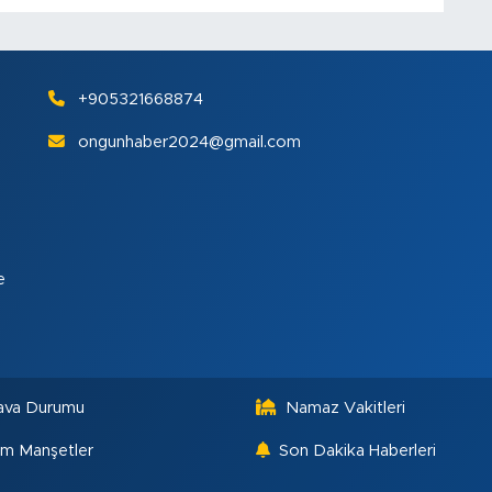
+905321668874
ongunhaber2024@gmail.com
e
ava Durumu
Namaz Vakitleri
m Manşetler
Son Dakika Haberleri