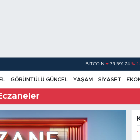
BITCOIN
79.591,74
%-1
DOLAR
45,43620
%0.
EL
GÖRÜNTÜLÜ GÜNCEL
YAŞAM
SİYASET
EKO
EURO
53,38690
%0
Eczaneler
STERLİN
61,60380
%0
G.ALTIN
6862,09000
%0
BİST100
14.598,00