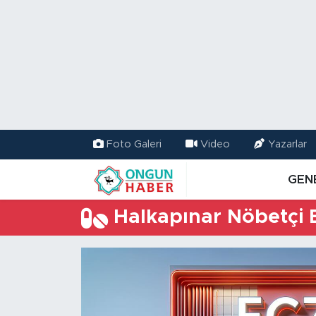
Nöbetçi Eczaneler
Hava Durumu
Namaz Vakitleri
Foto Galeri
Video
Yazarlar
Trafik Durumu
GEN
TFF 2.Lig Kırmızı Grup Puan Durumu ve Fikstür
Halkapınar Nöbetçi 
Tüm Manşetler
Son Dakika Haberleri
Haber Arşivi