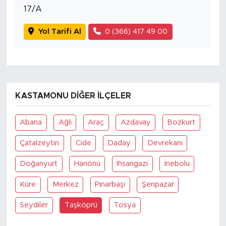
17/A
Yol Tarifi Al
0 (366) 417 49 00
KASTAMONU DIĞER İLÇELER
Abana
Ağlı
Araç
Azdavay
Bozkurt
Çatalzeytin
Cide
Daday
Devrekani
Doğanyurt
Hanönü
İhsangazi
İnebolu
Küre
Merkez
Pınarbaşı
Şenpazar
Seydiler
Taşköprü
Tosya