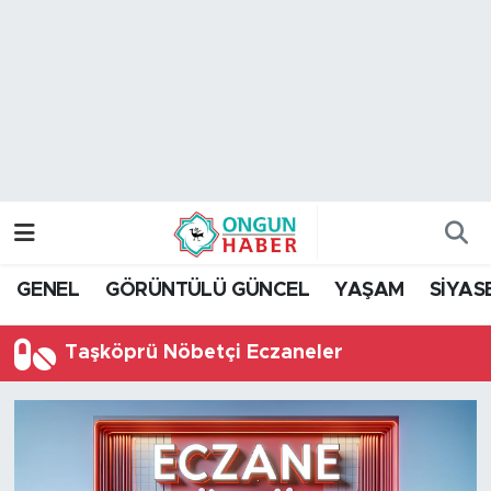
Nöbetçi Eczaneler
Hava Durumu
Namaz Vakitleri
Trafik Durumu
GENEL
GÖRÜNTÜLÜ GÜNCEL
YAŞAM
SİYAS
TFF 2.Lig Kırmızı Grup Puan Durumu ve Fikstür
Taşköprü Nöbetçi Eczaneler
Tüm Manşetler
Son Dakika Haberleri
Haber Arşivi