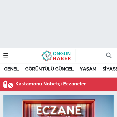
Nöbetçi Eczaneler
Hava Durumu
Namaz Vakitleri
Trafik Durumu
GENEL
GÖRÜNTÜLÜ GÜNCEL
YAŞAM
SİYAS
TFF 2.Lig Kırmızı Grup Puan Durumu ve Fikstür
Kastamonu Nöbetçi Eczaneler
Tüm Manşetler
Son Dakika Haberleri
Haber Arşivi