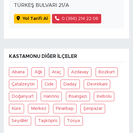
TÜRKEŞ BULVARI 21/A
Yol Tarifi Al
0 (366) 214 22 06
KASTAMONU DIĞER İLÇELER
Abana
Ağlı
Araç
Azdavay
Bozkurt
Çatalzeytin
Cide
Daday
Devrekani
Doğanyurt
Hanönü
İhsangazi
İnebolu
Küre
Merkez
Pınarbaşı
Şenpazar
Seydiler
Taşköprü
Tosya