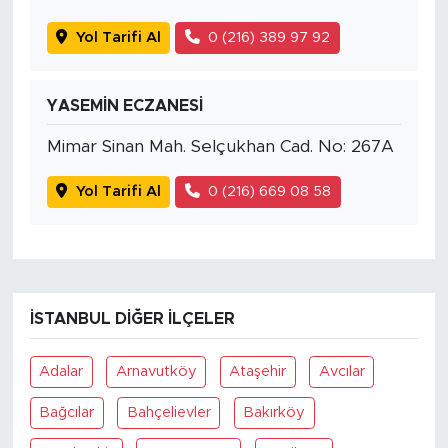
Yol Tarifi Al
0 (216) 389 97 92
YASEMİN ECZANESİ
Mimar Sinan Mah. Selçukhan Cad. No: 267A
Yol Tarifi Al
0 (216) 669 08 58
İSTANBUL DIĞER İLÇELER
Adalar
Arnavutköy
Ataşehir
Avcılar
Bağcılar
Bahçelievler
Bakırköy