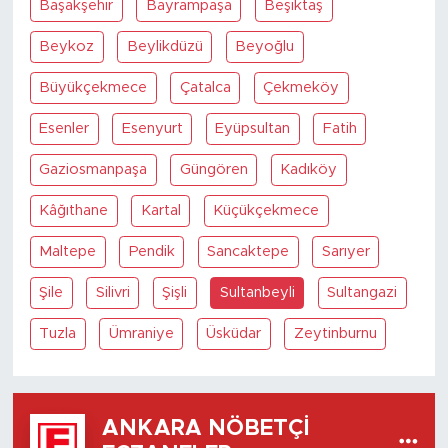
Başakşehir
Bayrampaşa
Beşiktaş
Beykoz
Beylikdüzü
Beyoğlu
Büyükçekmece
Çatalca
Çekmeköy
Esenler
Esenyurt
Eyüpsultan
Fatih
Gaziosmanpaşa
Güngören
Kadıköy
Kâğıthane
Kartal
Küçükçekmece
Maltepe
Pendik
Sancaktepe
Sarıyer
Şile
Silivri
Şişli
Sultanbeyli
Sultangazi
Tuzla
Ümraniye
Üsküdar
Zeytinburnu
ANKARA NÖBETÇI