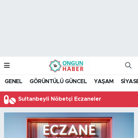
Nöbetçi Eczaneler
Hava Durumu
Namaz Vakitleri
Trafik Durumu
GENEL
GÖRÜNTÜLÜ GÜNCEL
YAŞAM
SİYAS
TFF 2.Lig Kırmızı Grup Puan Durumu ve Fikstür
Sultanbeyli Nöbetçi Eczaneler
Tüm Manşetler
Son Dakika Haberleri
Haber Arşivi