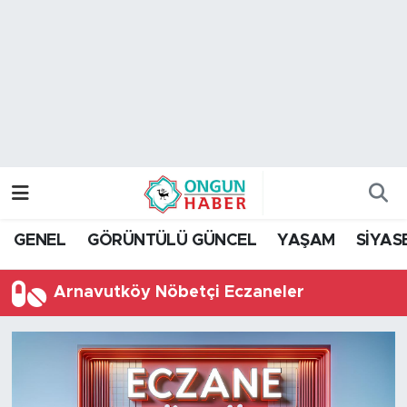
Nöbetçi Eczaneler
Hava Durumu
Namaz Vakitleri
Trafik Durumu
GENEL
GÖRÜNTÜLÜ GÜNCEL
YAŞAM
SİYAS
TFF 2.Lig Kırmızı Grup Puan Durumu ve Fikstür
Arnavutköy Nöbetçi Eczaneler
Tüm Manşetler
Son Dakika Haberleri
Haber Arşivi