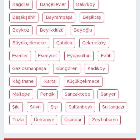
Bağcılar
Bahçelievler
Bakırköy
Başakşehir
Bayrampaşa
Beşiktaş
Beykoz
Beylikdüzü
Beyoğlu
Büyükçekmece
Çatalca
Çekmeköy
Esenler
Esenyurt
Eyüpsultan
Fatih
Gaziosmanpaşa
Güngören
Kadıköy
Kâğıthane
Kartal
Küçükçekmece
Maltepe
Pendik
Sancaktepe
Sarıyer
Şile
Silivri
Şişli
Sultanbeyli
Sultangazi
Tuzla
Ümraniye
Üsküdar
Zeytinburnu