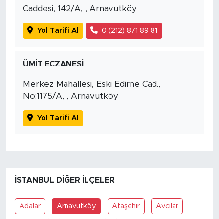
Caddesi, 142/A, , Arnavutköy
Yol Tarifi Al
0 (212) 871 89 81
ÜMİT ECZANESİ
Merkez Mahallesi, Eski Edirne Cad.,
No:1175/A, , Arnavutköy
Yol Tarifi Al
İSTANBUL DIĞER İLÇELER
Adalar
Arnavutköy
Ataşehir
Avcılar