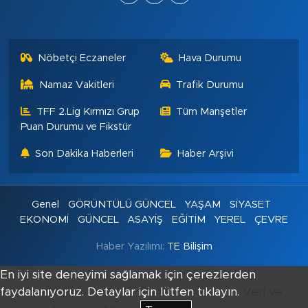
Nöbetçi Eczaneler
Hava Durumu
Namaz Vakitleri
Trafik Durumu
TFF 2.Lig Kırmızı Grup
Tüm Manşetler
Puan Durumu ve Fikstür
Son Dakika Haberleri
Haber Arşivi
Genel
GÖRÜNTÜLÜ GÜNCEL
YAŞAM
SİYASET
EKONOMİ
GÜNCEL
ASAYİŞ
EĞİTİM
YEREL
ÇEVRE
Haber Yazılımı:
TE Bilişim
En iyi site deneyimi sağlamak için çerezlerden
faydalanıyoruz. Detaylar için lütfen tıklayın.
Veri ve