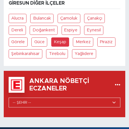
GIRESUN DIĞER İLÇELER
Alucra
Bulancak
Çamoluk
Çanakçı
Dereli
Doğankent
Espiye
Eynesil
Görele
Güce
Keşap
Merkez
Piraziz
Şebinkarahisar
Tirebolu
Yağlıdere
ANKARA NÖBETÇI
ECZANELER