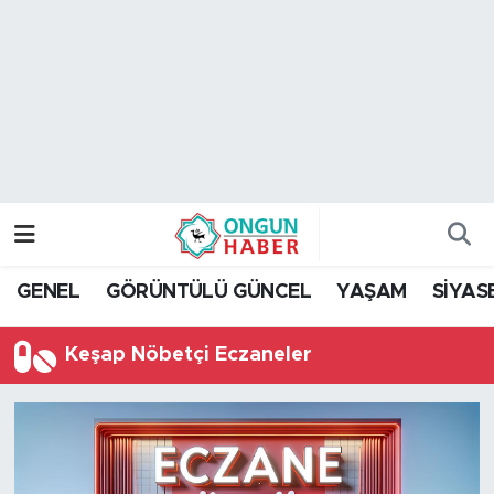
Nöbetçi Eczaneler
Hava Durumu
Namaz Vakitleri
Trafik Durumu
GENEL
GÖRÜNTÜLÜ GÜNCEL
YAŞAM
SİYAS
TFF 2.Lig Kırmızı Grup Puan Durumu ve Fikstür
Keşap Nöbetçi Eczaneler
Tüm Manşetler
Son Dakika Haberleri
Haber Arşivi