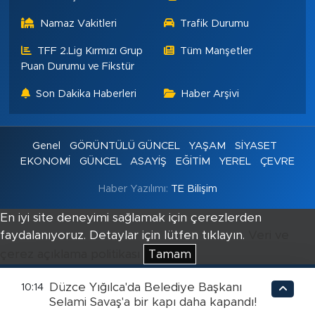
Namaz Vakitleri
Trafik Durumu
TFF 2.Lig Kırmızı Grup
Tüm Manşetler
Puan Durumu ve Fikstür
Son Dakika Haberleri
Haber Arşivi
Genel
GÖRÜNTÜLÜ GÜNCEL
YAŞAM
SİYASET
EKONOMİ
GÜNCEL
ASAYİŞ
EĞİTİM
YEREL
ÇEVRE
Haber Yazılımı:
TE Bilişim
En iyi site deneyimi sağlamak için çerezlerden
faydalanıyoruz. Detaylar için lütfen tıklayın.
Veri ve
çerez açıklama politikası
Tamam
Düzce Yığılca'da Belediye Başkanı
10:14
Selami Savaş'a bir kapı daha kapandı!