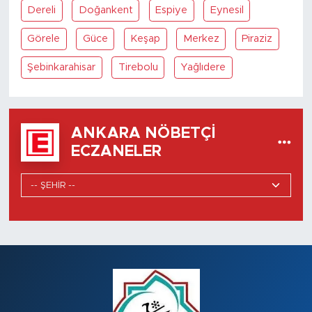
Dereli
Doğankent
Espiye
Eynesil
Görele
Güce
Keşap
Merkez
Piraziz
Şebinkarahisar
Tirebolu
Yağlıdere
ANKARA NÖBETÇI
ECZANELER