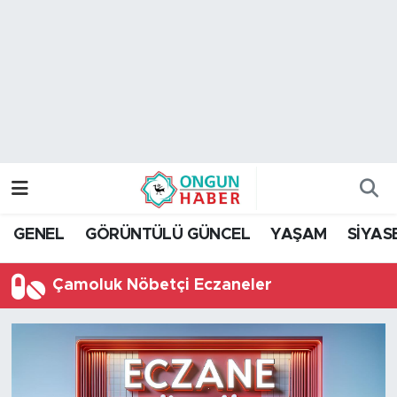
Nöbetçi Eczaneler
Hava Durumu
Namaz Vakitleri
Trafik Durumu
GENEL
GÖRÜNTÜLÜ GÜNCEL
YAŞAM
SİYAS
TFF 2.Lig Kırmızı Grup Puan Durumu ve Fikstür
Çamoluk Nöbetçi Eczaneler
Tüm Manşetler
Son Dakika Haberleri
Haber Arşivi