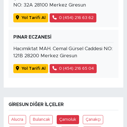
NO: 32A 28100 Merkez Giresun
Yol Tarifi Al
0 (454) 216 63 62
PINAR ECZANESİ
Hacımiktat MAH. Cemal Gürsel Caddesi NO:
121B 28200 Merkez Giresun
Yol Tarifi Al
0 (454) 216 65 04
GIRESUN DIĞER İLÇELER
Alucra
Bulancak
Çamoluk
Çanakçı