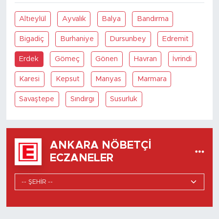
Altıeylül
Ayvalık
Balya
Bandırma
Bigadiç
Burhaniye
Dursunbey
Edremit
Erdek
Gömeç
Gönen
Havran
İvrindi
Karesi
Kepsut
Manyas
Marmara
Savaştepe
Sındırgı
Susurluk
ANKARA NÖBETÇI
ECZANELER