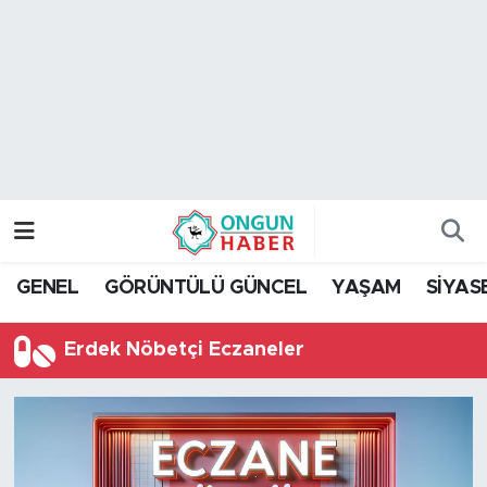
Nöbetçi Eczaneler
Hava Durumu
Namaz Vakitleri
Trafik Durumu
GENEL
GÖRÜNTÜLÜ GÜNCEL
YAŞAM
SİYAS
TFF 2.Lig Kırmızı Grup Puan Durumu ve Fikstür
Erdek Nöbetçi Eczaneler
Tüm Manşetler
Son Dakika Haberleri
Haber Arşivi