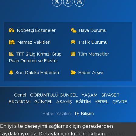
Nöbetçi Eczaneler
Hava Durumu
Namaz Vakitleri
Trafik Durumu
TFF 2.Lig Kırmızı Grup
Tüm Manşetler
Puan Durumu ve Fikstür
Son Dakika Haberleri
Haber Arşivi
Genel
GÖRÜNTÜLÜ GÜNCEL
YAŞAM
SİYASET
EKONOMİ
GÜNCEL
ASAYİŞ
EĞİTİM
YEREL
ÇEVRE
Haber Yazılımı:
TE Bilişim
En iyi site deneyimi sağlamak için çerezlerden
faydalanıyoruz. Detaylar için lütfen tıklayın.
Veri ve