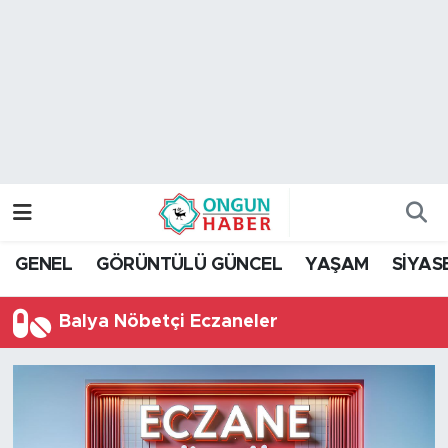
Nöbetçi Eczaneler
Hava Durumu
Namaz Vakitleri
Trafik Durumu
GENEL
GÖRÜNTÜLÜ GÜNCEL
YAŞAM
SİYAS
TFF 2.Lig Kırmızı Grup Puan Durumu ve Fikstür
Balya Nöbetçi Eczaneler
Tüm Manşetler
Son Dakika Haberleri
Haber Arşivi