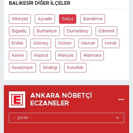
BALIKESIR DIĞER İLÇELER
Altıeylül
Ayvalık
Balya
Bandırma
Bigadiç
Burhaniye
Dursunbey
Edremit
Erdek
Gömeç
Gönen
Havran
İvrindi
Karesi
Kepsut
Manyas
Marmara
Savaştepe
Sındırgı
Susurluk
ANKARA NÖBETÇI
ECZANELER