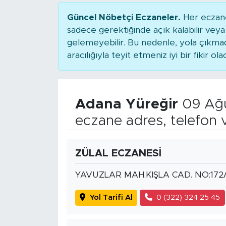
Güncel Nöbetçi Eczaneler.
Her eczane
sadece gerektiğinde açık kalabilir ve
gelemeyebilir. Bu nedenle, yola çıkm
aracılığıyla teyit etmeniz iyi bir fikir ola
Adana Yüreğir
09 Ağu
eczane adres, telefon 
ZÜLAL ECZANESİ
YAVUZLAR MAH.KIŞLA CAD. NO:172
Yol Tarifi Al
0 (322) 324 25 45