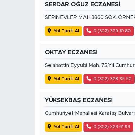
SERDAR OĞUZ ECZANESİ
SERİNEVLER MAH.3860 SOK. ÖRNEK
Yol Tarifi Al
0 (322) 329 10 80
OKTAY ECZANESİ
Selahattin Eyyübi Mah. 75.Yıl Cumhuri
Yol Tarifi Al
0 (322) 328 35 50
YÜKSEKBAŞ ECZANESİ
Cumhuriyet Mahallesi Karataş Bulvar
Yol Tarifi Al
0 (322) 323 61 93