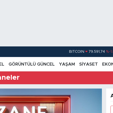
BITCOIN
79.591,74
%-1
DOLAR
45,43620
%0.
EL
GÖRÜNTÜLÜ GÜNCEL
YAŞAM
SİYASET
EKO
EURO
53,38690
%0
aneler
STERLİN
61,60380
%0
G.ALTIN
6862,09000
%0
BİST100
14.598,00