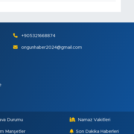
+905321668874
ongunhaber2024@gmail.com
e
ava Durumu
Namaz Vakitleri
m Manşetler
Son Dakika Haberleri