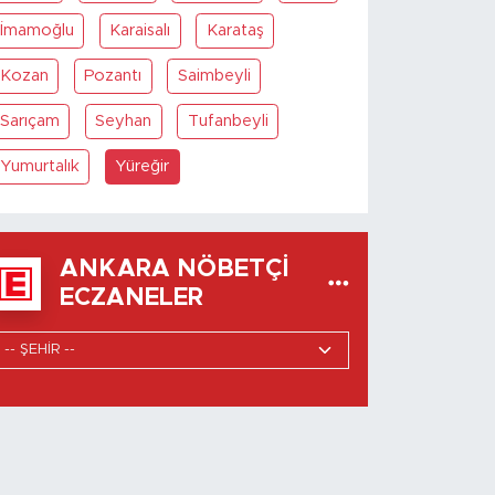
İmamoğlu
Karaisalı
Karataş
Kozan
Pozantı
Saimbeyli
Sarıçam
Seyhan
Tufanbeyli
Yumurtalık
Yüreğir
ANKARA NÖBETÇI
ECZANELER