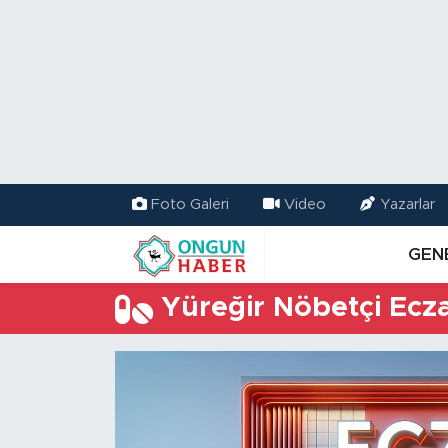
Nöbetçi Eczaneler
Hava Durumu
Namaz Vakitleri
Foto Galeri
Video
Yazarlar
Trafik Durumu
GEN
TFF 2.Lig Kırmızı Grup Puan Durumu ve Fikstür
Yüreğir Nöbetçi Ecz
Tüm Manşetler
Son Dakika Haberleri
Haber Arşivi