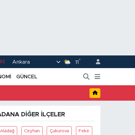
°
Ankara
.82
11
02
NOMİ
GÜNCEL
.19
.18
.19
ADANA DIĞER İLÇELER
%0
Aladağ
Ceyhan
Çukurova
Feke