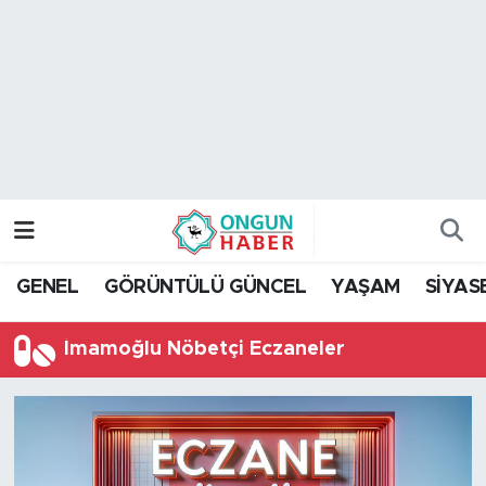
Nöbetçi Eczaneler
Hava Durumu
Namaz Vakitleri
Trafik Durumu
GENEL
GÖRÜNTÜLÜ GÜNCEL
YAŞAM
SİYAS
TFF 2.Lig Kırmızı Grup Puan Durumu ve Fikstür
İmamoğlu Nöbetçi Eczaneler
Tüm Manşetler
Son Dakika Haberleri
Haber Arşivi