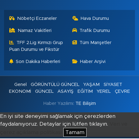
Nöbetçi Eczaneler
Hava Durumu
Namaz Vakitleri
Trafik Durumu
TFF 2.Lig Kırmızı Grup
Tüm Manşetler
Puan Durumu ve Fikstür
Son Dakika Haberleri
Haber Arşivi
Genel
GÖRÜNTÜLÜ GÜNCEL
YAŞAM
SİYASET
EKONOMİ
GÜNCEL
ASAYİŞ
EĞİTİM
YEREL
ÇEVRE
Haber Yazılımı:
TE Bilişim
En iyi site deneyimi sağlamak için çerezlerden
faydalanıyoruz. Detaylar için lütfen tıklayın.
Veri ve
çerez açıklama politikası
Tamam