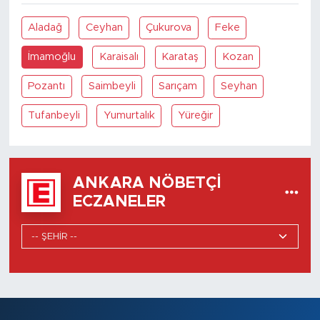
Aladağ
Ceyhan
Çukurova
Feke
İmamoğlu
Karaisalı
Karataş
Kozan
Pozantı
Saimbeyli
Sarıçam
Seyhan
Tufanbeyli
Yumurtalık
Yüreğir
ANKARA NÖBETÇI
ECZANELER