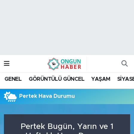
Nöbetçi Eczaneler
Hava Durumu
Namaz Vakitleri
Trafik Durumu
GENEL
GÖRÜNTÜLÜ GÜNCEL
YAŞAM
SİYAS
TFF 2.Lig Kırmızı Grup Puan Durumu ve Fikstür
Pertek Hava Durumu
Tüm Manşetler
Son Dakika Haberleri
Pertek Bugün, Yarın ve 1
Haber Arşivi