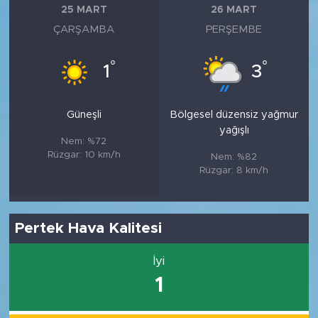
25 MART
26 MART
ÇARŞAMBA
PERŞEMBE
°
°
1
3
Güneşli
Bölgesel düzensiz yağmur
yağışlı
Nem: %72
Rüzgar: 10 km/h
Nem: %82
Rüzgar: 8 km/h
Pertek Hava Kalitesi
İyi
1