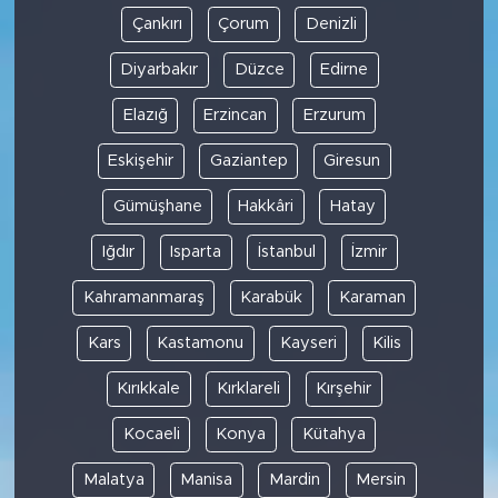
Çankırı
Çorum
Denizli
Diyarbakır
Düzce
Edirne
Elazığ
Erzincan
Erzurum
Eskişehir
Gaziantep
Giresun
Gümüşhane
Hakkâri
Hatay
Iğdır
Isparta
İstanbul
İzmir
Kahramanmaraş
Karabük
Karaman
Kars
Kastamonu
Kayseri
Kilis
Kırıkkale
Kırklareli
Kırşehir
Kocaeli
Konya
Kütahya
Malatya
Manisa
Mardin
Mersin