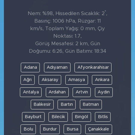
°
Nem: %98, Hissedilen Sıcaklık: 2
,
Basınç: 1006 hPa, Rüzgar: 11
km/s, Toplam Yağış: 0 mm, Çiy
Noktası: 1.7,
Görüş Mesafesi: 2 km, Gün
Doğumu: 6:26, Gün Batımı: 18:34
Adana
Adıyaman
Afyonkarahisar
Ağrı
Aksaray
Amasya
Ankara
Antalya
Ardahan
Artvin
Aydın
Balıkesir
Bartın
Batman
Bayburt
Bilecik
Bingöl
Bitlis
Bolu
Burdur
Bursa
Çanakkale