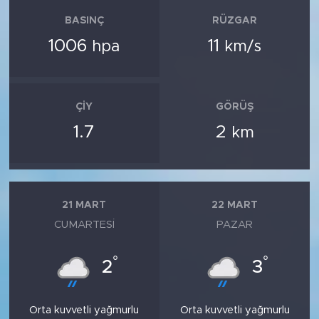
BASINÇ
RÜZGAR
1006
11
hpa
km/s
ÇIY
GÖRÜŞ
1.7
2
km
21 MART
22 MART
CUMARTESI
PAZAR
°
°
2
3
Orta kuvvetli yağmurlu
Orta kuvvetli yağmurlu