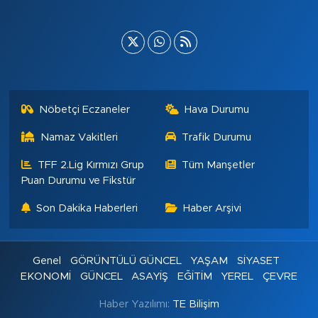
Nöbetçi Eczaneler
Hava Durumu
Namaz Vakitleri
Trafik Durumu
TFF 2.Lig Kırmızı Grup
Tüm Manşetler
Puan Durumu ve Fikstür
Son Dakika Haberleri
Haber Arşivi
Genel
GÖRÜNTÜLÜ GÜNCEL
YAŞAM
SİYASET
EKONOMİ
GÜNCEL
ASAYİŞ
EĞİTİM
YEREL
ÇEVRE
Haber Yazılımı:
TE Bilişim