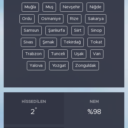
Muğla
Muş
Nevşehir
Niğde
Ordu
Osmaniye
Rize
Sakarya
Samsun
Şanlıurfa
Siirt
Sinop
Sivas
Şırnak
Tekirdağ
Tokat
Trabzon
Tunceli
Uşak
Van
Yalova
Yozgat
Zonguldak
HISSEDILEN
NEM
°
2
%98