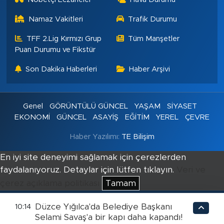
Namaz Vakitleri
Trafik Durumu
TFF 2.Lig Kırmızı Grup
Tüm Manşetler
Puan Durumu ve Fikstür
Son Dakika Haberleri
Haber Arşivi
Genel
GÖRÜNTÜLÜ GÜNCEL
YAŞAM
SİYASET
EKONOMİ
GÜNCEL
ASAYİŞ
EĞİTİM
YEREL
ÇEVRE
Haber Yazılımı:
TE Bilişim
En iyi site deneyimi sağlamak için çerezlerden
faydalanıyoruz. Detaylar için lütfen tıklayın.
Veri ve
çerez açıklama politikası
Tamam
Düzce Yığılca'da Belediye Başkanı
10:14
Selami Savaş'a bir kapı daha kapandı!