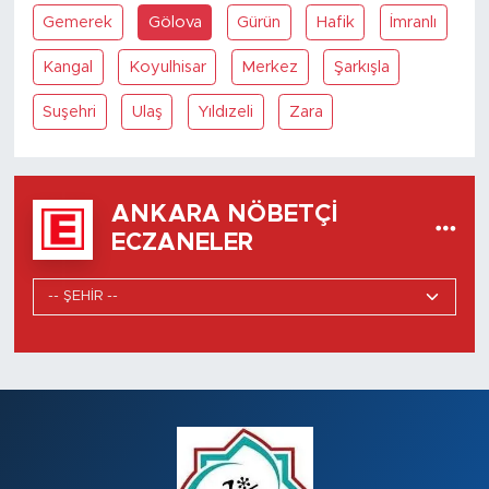
Gemerek
Gölova
Gürün
Hafik
İmranlı
Kangal
Koyulhisar
Merkez
Şarkışla
Suşehri
Ulaş
Yıldızeli
Zara
ANKARA NÖBETÇI
ECZANELER