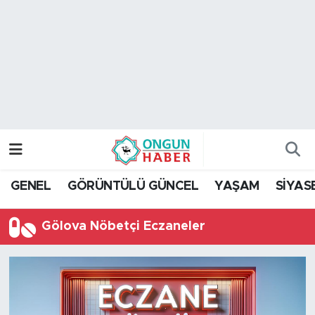
Nöbetçi Eczaneler
Hava Durumu
Namaz Vakitleri
Trafik Durumu
GENEL
GÖRÜNTÜLÜ GÜNCEL
YAŞAM
SİYAS
TFF 2.Lig Kırmızı Grup Puan Durumu ve Fikstür
Gölova Nöbetçi Eczaneler
Tüm Manşetler
Son Dakika Haberleri
Haber Arşivi