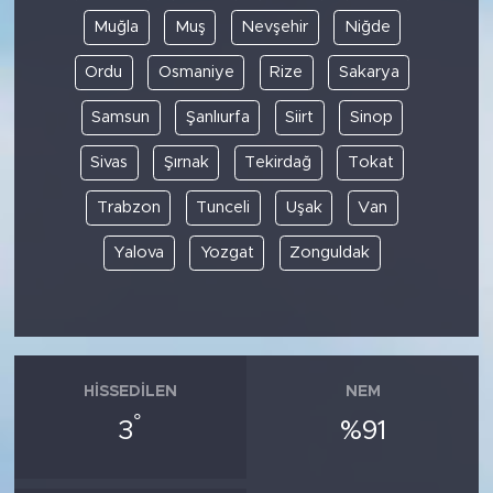
Muğla
Muş
Nevşehir
Niğde
Ordu
Osmaniye
Rize
Sakarya
Samsun
Şanlıurfa
Siirt
Sinop
Sivas
Şırnak
Tekirdağ
Tokat
Trabzon
Tunceli
Uşak
Van
Yalova
Yozgat
Zonguldak
HISSEDILEN
NEM
°
3
%91