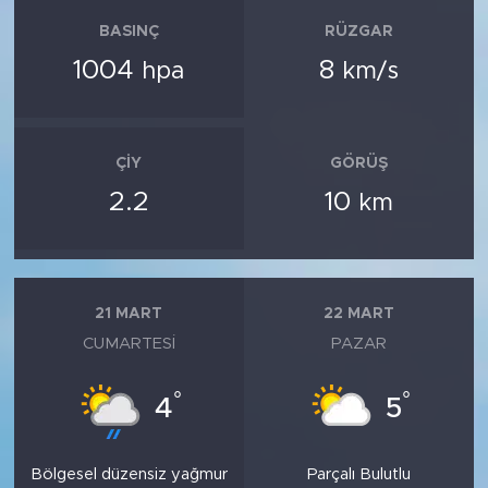
BASINÇ
RÜZGAR
1004
8
hpa
km/s
ÇIY
GÖRÜŞ
2.2
10
km
21 MART
22 MART
CUMARTESI
PAZAR
°
°
4
5
Bölgesel düzensiz yağmur
Parçalı Bulutlu