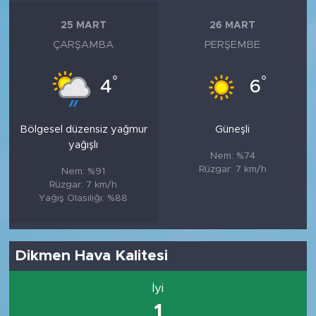
25 MART
26 MART
ÇARŞAMBA
PERŞEMBE
°
°
4
6
Bölgesel düzensiz yağmur
Güneşli
yağışlı
Nem: %74
Rüzgar: 7 km/h
Nem: %91
Rüzgar: 7 km/h
Yağış Olasılığı: %88
Dikmen Hava Kalitesi
İyi
1