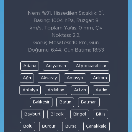
°
Nem: %91, Hissedilen Sıcaklık: 3
,
Basınç: 1004 hPa, Rüzgar: 8
km/s, Toplam Yağış: 0 mm, Çiy
Noktası: 2.2,
Görüş Mesafesi: 10 km, Gün
Doğumu: 6:44, Gün Batımı: 18:53
Adana
Adıyaman
Afyonkarahisar
Ağrı
Aksaray
Amasya
Ankara
Antalya
Ardahan
Artvin
Aydın
Balıkesir
Bartın
Batman
Bayburt
Bilecik
Bingöl
Bitlis
Bolu
Burdur
Bursa
Çanakkale