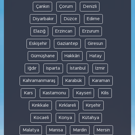
Çankırı
Çorum
Denizli
Diyarbakır
Düzce
Edirne
Elazığ
Erzincan
Erzurum
Eskişehir
Gaziantep
Giresun
Gümüşhane
Hakkâri
Hatay
Iğdır
Isparta
İstanbul
İzmir
Kahramanmaraş
Karabük
Karaman
Kars
Kastamonu
Kayseri
Kilis
Kırıkkale
Kırklareli
Kırşehir
Kocaeli
Konya
Kütahya
Malatya
Manisa
Mardin
Mersin