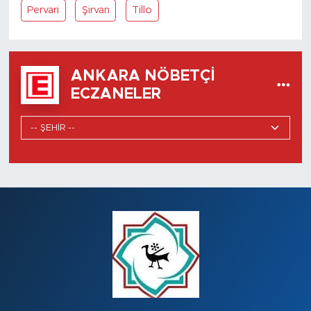
Pervari
Şirvan
Tillo
ANKARA NÖBETÇI
ECZANELER