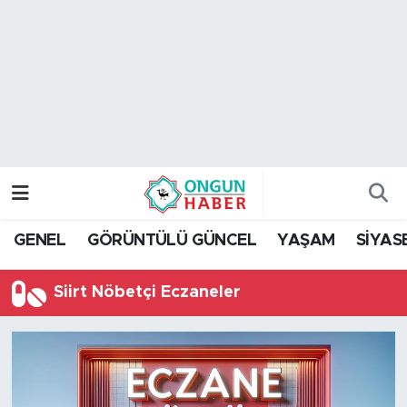
Nöbetçi Eczaneler
Hava Durumu
Namaz Vakitleri
Trafik Durumu
GENEL
GÖRÜNTÜLÜ GÜNCEL
YAŞAM
SİYAS
TFF 2.Lig Kırmızı Grup Puan Durumu ve Fikstür
Siirt Nöbetçi Eczaneler
Tüm Manşetler
Son Dakika Haberleri
Haber Arşivi