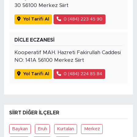
30 56100 Merkez Siirt
Yol Tarifi Al
0 (484) 223 45 90
DİCLE ECZANESİ
Kooperatif MAH. Hazreti Fakirullah Caddesi
NO: 141A 56100 Merkez Siirt
Yol Tarifi Al
0 (484) 224 85 84
SIIRT DIĞER İLÇELER
Baykan
Eruh
Kurtalan
Merkez