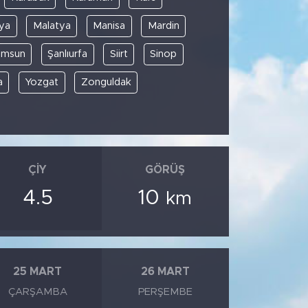
ya
Malatya
Manisa
Mardin
amsun
Şanlıurfa
Siirt
Sinop
a
Yozgat
Zonguldak
ÇIY
GÖRÜŞ
4.5
10
km
25 MART
26 MART
ÇARŞAMBA
PERŞEMBE