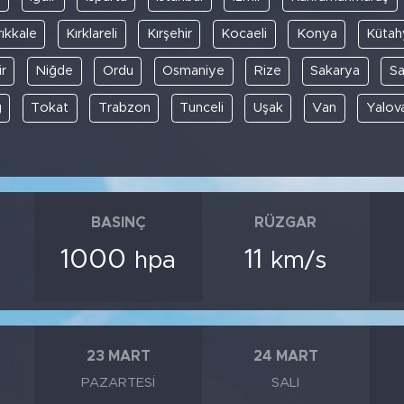
rıkkale
Kırklareli
Kırşehir
Kocaeli
Konya
Kütah
r
Niğde
Ordu
Osmaniye
Rize
Sakarya
S
ğ
Tokat
Trabzon
Tunceli
Uşak
Van
Yalov
BASINÇ
RÜZGAR
1000
11
hpa
km/s
23 MART
24 MART
PAZARTESI
SALI