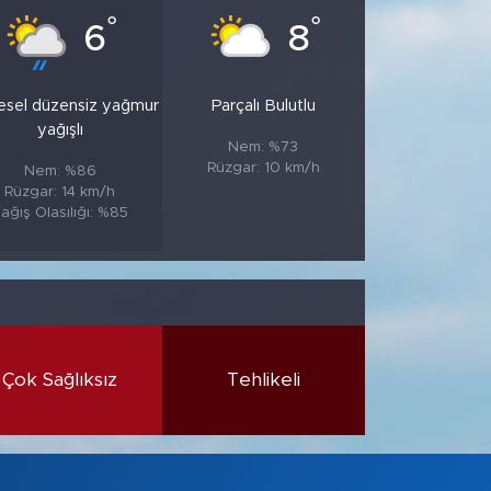
°
°
6
8
esel düzensiz yağmur
Parçalı Bulutlu
yağışlı
Nem: %73
Rüzgar: 10 km/h
Nem: %86
Rüzgar: 14 km/h
ağış Olasılığı: %85
Çok Sağlıksız
Tehlikeli