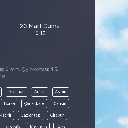
20 Mart Cuma
19:45
̧: 0 mm, Çiy Noktası: 4.5,
49
Ardahan
Artvin
Aydın
Bursa
Çanakkale
Çankırı
kişehir
Gaziantep
Giresun
Karabük
Karaman
Kars