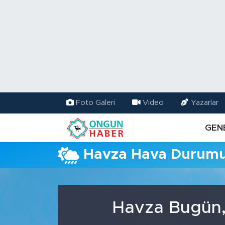
Nöbetçi Eczaneler
Hava Durumu
Namaz Vakitleri
Foto Galeri
Video
Yazarlar
Trafik Durumu
GEN
TFF 2.Lig Kırmızı Grup Puan Durumu ve Fikstür
Havza Hava Durum
Tüm Manşetler
Son Dakika Haberleri
Havza Bugün, 
Haber Arşivi