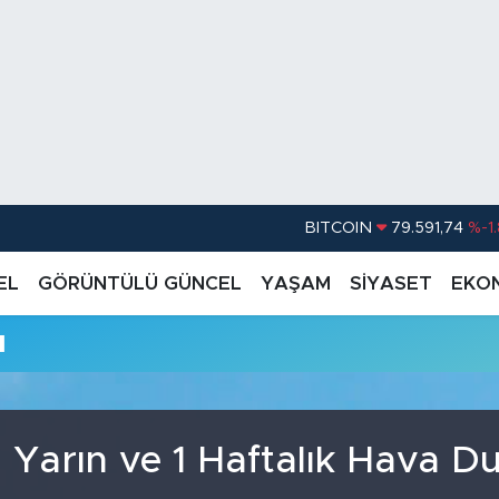
BITCOIN
79.591,74
%-1
DOLAR
45,43620
%0.
EL
GÖRÜNTÜLÜ GÜNCEL
YAŞAM
SİYASET
EKO
EURO
53,38690
%0
u
STERLİN
61,60380
%0
G.ALTIN
6862,09000
%0
BİST100
14.598,00
Yarın ve 1 Haftalık Hava 