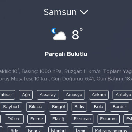
Samsun
°
8
Parçalı Bulutlu
°
klık: 10
, Basınç: 1000 hPa, Rüzgar: 11 km/s, Toplam Yağıs
örüş Mesafesi: 10 km, Gün Doğumu: 6:41, Gün Batımı: 18:
ahisar
Ağrı
Aksaray
Amasya
Ankara
Antalya
Bayburt
Bilecik
Bingöl
Bitlis
Bolu
Burdur
Düzce
Edirne
Elazığ
Erzincan
Erzurum
Es
y
Iğdır
Isparta
İstanbul
İzmir
Kahramanmaraş