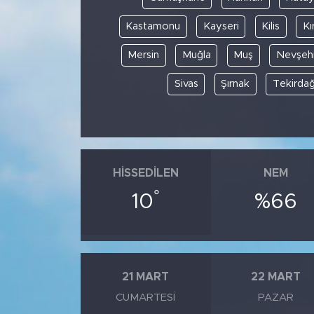
Kastamonu
Kayseri
Kilis
Kı
Mersin
Muğla
Muş
Nevşehi
Sivas
Şırnak
Tekirda
HISSEDILEN
NEM
°
10
%66
21 MART
22 MART
CUMARTESI
PAZAR