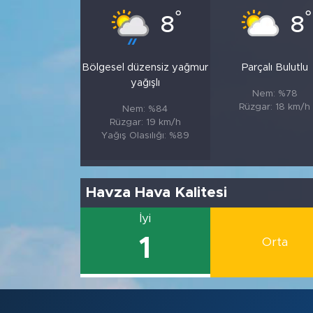
°
°
8
8
Bölgesel düzensiz yağmur
Parçalı Bulutlu
yağışlı
Nem: %78
Rüzgar: 18 km/h
Nem: %84
Rüzgar: 19 km/h
Yağış Olasılığı: %89
Havza Hava Kalitesi
İyi
1
Orta