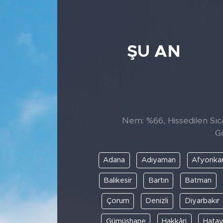
ŞU AN
Nem: %66, Hissedilen Sıca
G
Adana
Adıyaman
Afyonkar
Balıkesir
Bartın
Batman
Çorum
Denizli
Diyarbakır
Gümüşhane
Hakkâri
Hata