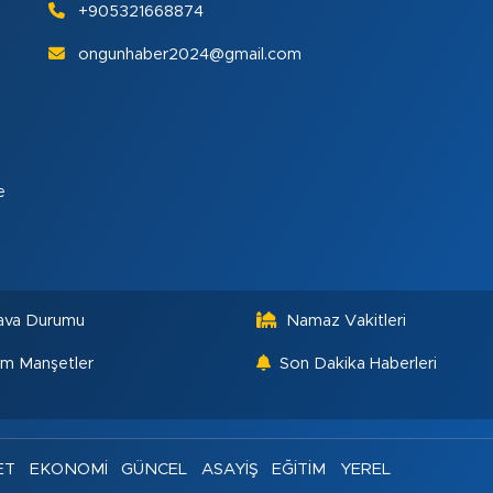
+905321668874
ongunhaber2024@gmail.com
e
ava Durumu
Namaz Vakitleri
m Manşetler
Son Dakika Haberleri
ET
EKONOMİ
GÜNCEL
ASAYİŞ
EĞİTİM
YEREL