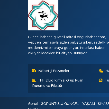
Güncel haberin güvenli adresi ongunhaber.com,
yepyeni temasıyla sizleri buluştururken, sadelik v
modernizmi bir araya getiriyor. insanlara haber
okuyabilecekleri bir altyapı sunuyor.
Nöbetçi Eczaneler
H
TFF 2.Lig Kırmızı Grup Puan
Tü
Durumu ve Fikstür
Genel
GÖRÜNTÜLÜ GÜNCEL
YAŞAM
SİYAS