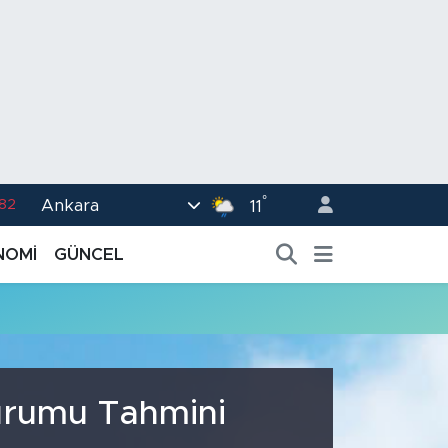
°
Ankara
.82
11
02
NOMİ
GÜNCEL
.19
.18
.19
%0
Durumu Tahmini