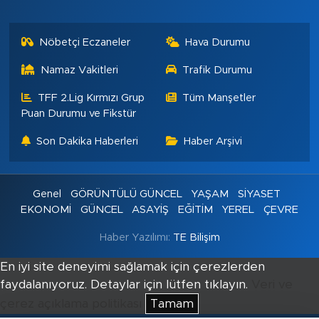
Nöbetçi Eczaneler
Hava Durumu
Namaz Vakitleri
Trafik Durumu
TFF 2.Lig Kırmızı Grup
Tüm Manşetler
Puan Durumu ve Fikstür
Son Dakika Haberleri
Haber Arşivi
Genel
GÖRÜNTÜLÜ GÜNCEL
YAŞAM
SİYASET
EKONOMİ
GÜNCEL
ASAYİŞ
EĞİTİM
YEREL
ÇEVRE
Haber Yazılımı:
TE Bilişim
En iyi site deneyimi sağlamak için çerezlerden
faydalanıyoruz. Detaylar için lütfen tıklayın.
Veri ve
çerez açıklama politikası
Tamam