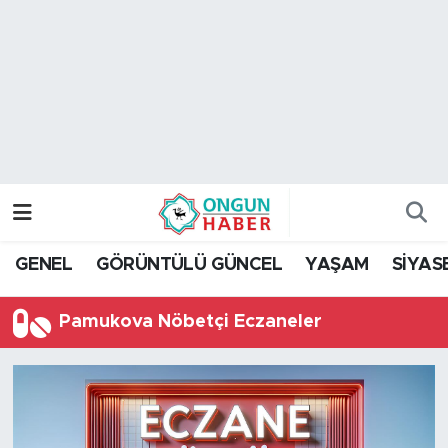
Nöbetçi Eczaneler
Hava Durumu
Namaz Vakitleri
Trafik Durumu
GENEL
GÖRÜNTÜLÜ GÜNCEL
YAŞAM
SİYAS
TFF 2.Lig Kırmızı Grup Puan Durumu ve Fikstür
Pamukova Nöbetçi Eczaneler
Tüm Manşetler
Son Dakika Haberleri
Haber Arşivi