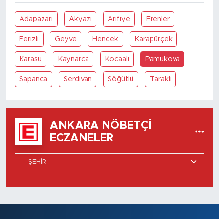
Adapazarı
Akyazı
Arifiye
Erenler
Ferizli
Geyve
Hendek
Karapürçek
Karasu
Kaynarca
Kocaali
Pamukova
Sapanca
Serdivan
Söğütlü
Taraklı
ANKARA NÖBETÇI
ECZANELER