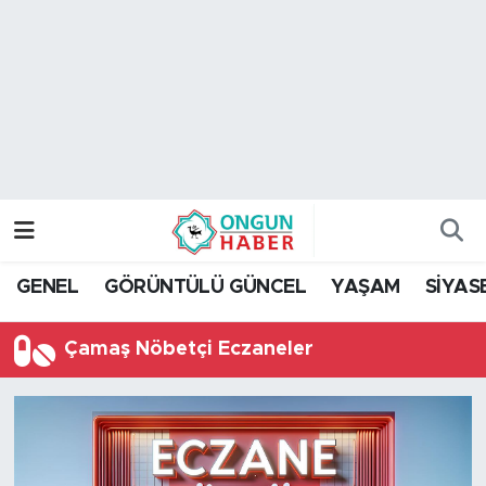
Nöbetçi Eczaneler
Hava Durumu
Namaz Vakitleri
Trafik Durumu
GENEL
GÖRÜNTÜLÜ GÜNCEL
YAŞAM
SİYAS
TFF 2.Lig Kırmızı Grup Puan Durumu ve Fikstür
Çamaş Nöbetçi Eczaneler
Tüm Manşetler
Son Dakika Haberleri
Haber Arşivi