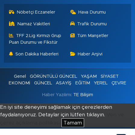
Nöbetçi Eczaneler
Hava Durumu
Namaz Vakitleri
Trafik Durumu
TFF 2.Lig Kırmızı Grup
Tüm Manşetler
Puan Durumu ve Fikstür
Son Dakika Haberleri
Haber Arşivi
Genel
GÖRÜNTÜLÜ GÜNCEL
YAŞAM
SİYASET
EKONOMİ
GÜNCEL
ASAYİŞ
EĞİTİM
YEREL
ÇEVRE
Haber Yazılımı:
TE Bilişim
En iyi site deneyimi sağlamak için çerezlerden
faydalanıyoruz. Detaylar için lütfen tıklayın.
Veri ve
çerez açıklama politikası
Tamam