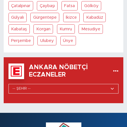
Çatalpınar
Çaybaşı
Fatsa
Gölköy
Gülyalı
Gürgentepe
İkizce
Kabadüz
Kabataş
Korgan
Kumru
Mesudiye
Perşembe
Ulubey
Ünye
ANKARA NÖBETÇI
ECZANELER