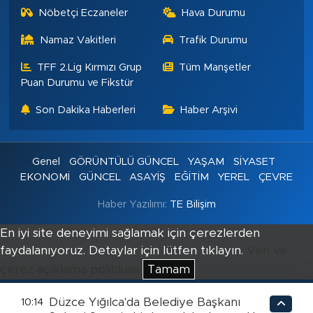
Nöbetçi Eczaneler
Hava Durumu
Namaz Vakitleri
Trafik Durumu
TFF 2.Lig Kırmızı Grup
Tüm Manşetler
Puan Durumu ve Fikstür
Son Dakika Haberleri
Haber Arşivi
Genel
GÖRÜNTÜLÜ GÜNCEL
YAŞAM
SİYASET
EKONOMİ
GÜNCEL
ASAYİŞ
EĞİTİM
YEREL
ÇEVRE
Haber Yazılımı:
TE Bilişim
En iyi site deneyimi sağlamak için çerezlerden
faydalanıyoruz. Detaylar için lütfen tıklayın.
Veri ve
çerez açıklama politikası
Tamam
Düzce Yığılca'da Belediye Başkanı
10:14