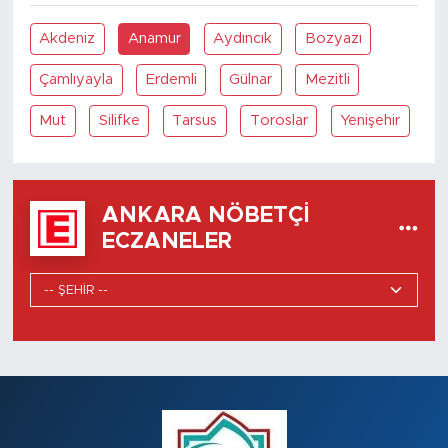
Akdeniz
Anamur
Aydıncık
Bozyazı
Çamlıyayla
Erdemli
Gülnar
Mezitli
Mut
Silifke
Tarsus
Toroslar
Yenişehir
ANKARA NÖBETÇI
ECZANELER