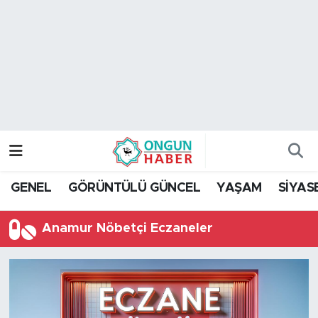
Nöbetçi Eczaneler
Hava Durumu
Namaz Vakitleri
Trafik Durumu
GENEL
GÖRÜNTÜLÜ GÜNCEL
YAŞAM
SİYAS
TFF 2.Lig Kırmızı Grup Puan Durumu ve Fikstür
Anamur Nöbetçi Eczaneler
Tüm Manşetler
Son Dakika Haberleri
Haber Arşivi