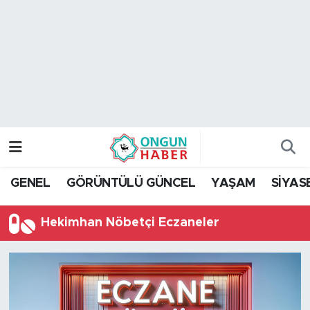
Nöbetçi Eczaneler
Hava Durumu
Namaz Vakitleri
Trafik Durumu
GENEL
GÖRÜNTÜLÜ GÜNCEL
YAŞAM
SİYAS
TFF 2.Lig Kırmızı Grup Puan Durumu ve Fikstür
Hekimhan Nöbetçi Eczaneler
Tüm Manşetler
Son Dakika Haberleri
Haber Arşivi