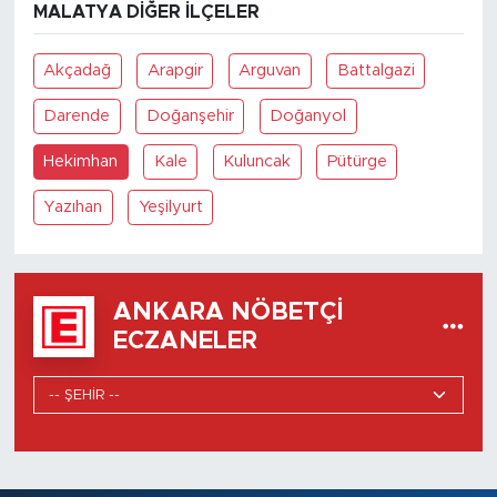
MALATYA DIĞER İLÇELER
Akçadağ
Arapgir
Arguvan
Battalgazi
Darende
Doğanşehir
Doğanyol
Hekimhan
Kale
Kuluncak
Pütürge
Yazıhan
Yeşilyurt
ANKARA NÖBETÇI
ECZANELER