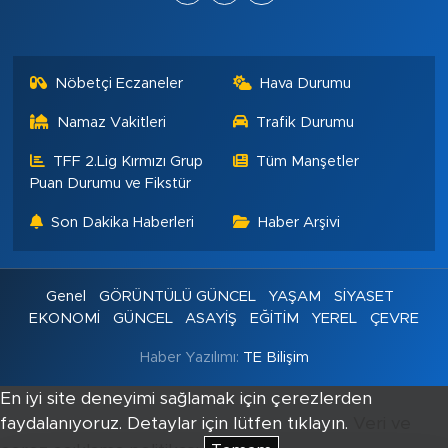
Nöbetçi Eczaneler
Hava Durumu
Namaz Vakitleri
Trafik Durumu
TFF 2.Lig Kırmızı Grup
Tüm Manşetler
Puan Durumu ve Fikstür
Son Dakika Haberleri
Haber Arşivi
Genel
GÖRÜNTÜLÜ GÜNCEL
YAŞAM
SİYASET
EKONOMİ
GÜNCEL
ASAYİŞ
EĞİTİM
YEREL
ÇEVRE
Haber Yazılımı:
TE Bilişim
En iyi site deneyimi sağlamak için çerezlerden
faydalanıyoruz. Detaylar için lütfen tıklayın.
Veri ve