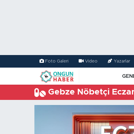
Nöbetçi Eczaneler
Hava Durumu
Namaz Vakitleri
Foto Galeri
Video
Yazarlar
Trafik Durumu
GEN
TFF 2.Lig Kırmızı Grup Puan Durumu ve Fikstür
Gebze Nöbetçi Ecza
Tüm Manşetler
Son Dakika Haberleri
Haber Arşivi