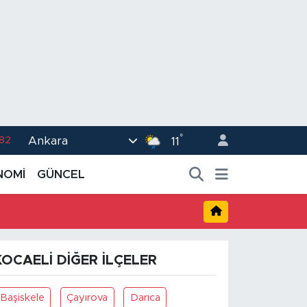
°
Ankara
.82
11
02
NOMİ
GÜNCEL
.19
.18
.19
KOCAELI DIĞER İLÇELER
%0
Başiskele
Çayırova
Darıca