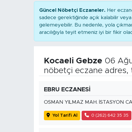
Güncel Nöbetçi Eczaneler.
Her eczane
sadece gerektiğinde açık kalabilir ve
gelemeyebilir. Bu nedenle, yola çıkm
aracılığıyla teyit etmeniz iyi bir fikir ola
Kocaeli Gebze
06 Ağu
nöbetçi eczane adres, 
EBRU ECZANESİ
OSMAN YILMAZ MAH. İSTASYON CA
Yol Tarifi Al
0 (262) 642 35 35