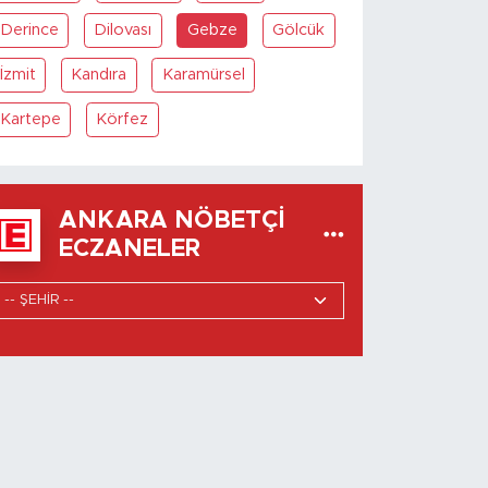
Derince
Dilovası
Gebze
Gölcük
İzmit
Kandıra
Karamürsel
Kartepe
Körfez
ANKARA NÖBETÇI
ECZANELER