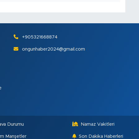
+905321668874
ongunhaber2024@gmail.com
e
ava Durumu
Namaz Vakitleri
m Manşetler
Son Dakika Haberleri