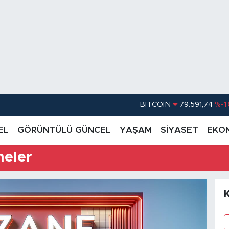
BITCOIN
79.591,74
%-1
DOLAR
45,43620
%0.
EL
GÖRÜNTÜLÜ GÜNCEL
YAŞAM
SİYASET
EKO
EURO
53,38690
%0
neler
STERLİN
61,60380
%0
G.ALTIN
6862,09000
%0
BİST100
14.598,00