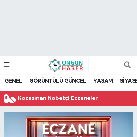
Nöbetçi Eczaneler
Hava Durumu
Namaz Vakitleri
Trafik Durumu
GENEL
GÖRÜNTÜLÜ GÜNCEL
YAŞAM
SİYAS
TFF 2.Lig Kırmızı Grup Puan Durumu ve Fikstür
Kocasinan Nöbetçi Eczaneler
Tüm Manşetler
Son Dakika Haberleri
Haber Arşivi