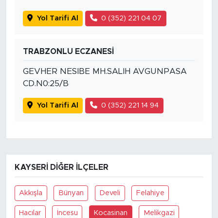
Yol Tarifi Al
0 (352) 221 04 07
TRABZONLU ECZANESİ
GEVHER NESIBE MH.SALIH AVGUNPASA
CD.N0:25/B
Yol Tarifi Al
0 (352) 221 14 94
KAYSERI DIĞER İLÇELER
Akkışla
Bünyan
Develi
Felahiye
Hacılar
İncesu
Kocasinan
Melikgazi