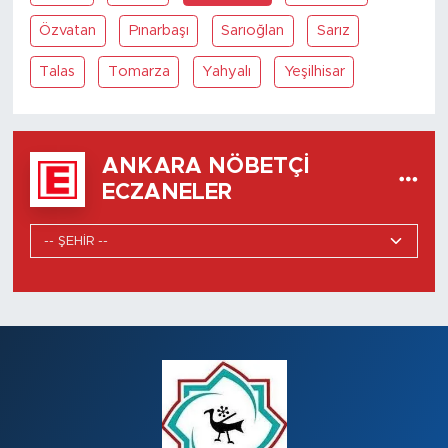
Özvatan
Pınarbaşı
Sarıoğlan
Sarız
Talas
Tomarza
Yahyalı
Yeşilhisar
ANKARA NÖBETÇI
ECZANELER