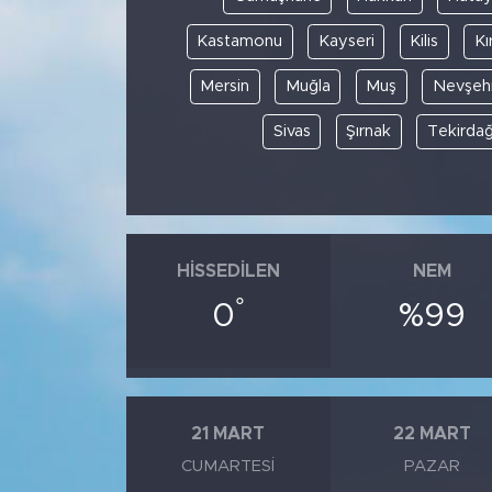
Kastamonu
Kayseri
Kilis
Kı
Mersin
Muğla
Muş
Nevşehi
Sivas
Şırnak
Tekirda
HISSEDILEN
NEM
°
0
%99
21 MART
22 MART
CUMARTESI
PAZAR