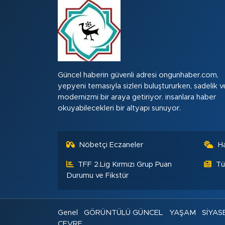
Güncel haberin güvenli adresi ongunhaber.com,
yepyeni temasıyla sizleri buluştururken, sadelik v
modernizmi bir araya getiriyor. insanlara haber
okuyabilecekleri bir altyapı sunuyor.
Nöbetçi Eczaneler
H
TFF 2.Lig Kırmızı Grup Puan
Tü
Durumu ve Fikstür
Genel
GÖRÜNTÜLÜ GÜNCEL
YAŞAM
SİYAS
ÇEVRE