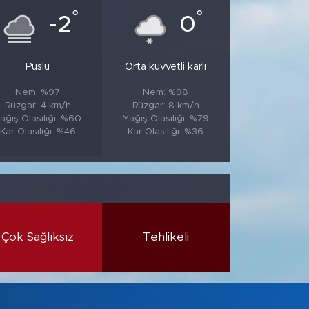
°
°
-2
0
Puslu
Orta kuvvetli karlı
Nem: %97
Nem: %98
Rüzgar: 4 km/h
Rüzgar: 8 km/h
ağış Olasılığı: %60
Yağış Olasılığı: %79
Kar Olasılığı: %46
Kar Olasılığı: %36
Çok Sağlıksız
Tehlikeli