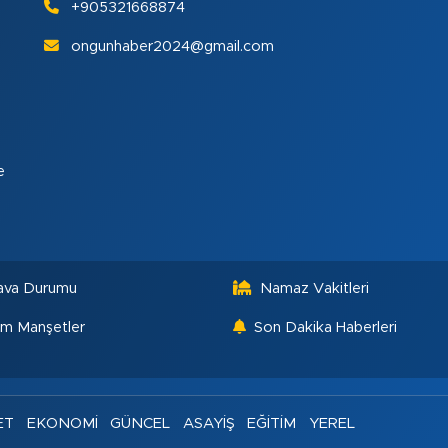
+905321668874
ongunhaber2024@gmail.com
e
ava Durumu
Namaz Vakitleri
m Manşetler
Son Dakika Haberleri
ET
EKONOMİ
GÜNCEL
ASAYİŞ
EĞİTİM
YEREL