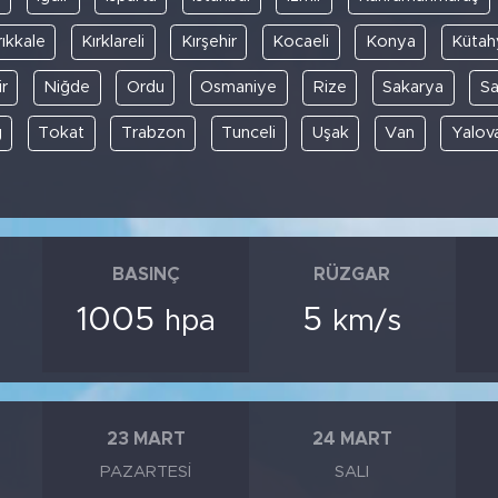
rıkkale
Kırklareli
Kırşehir
Kocaeli
Konya
Kütah
r
Niğde
Ordu
Osmaniye
Rize
Sakarya
S
ğ
Tokat
Trabzon
Tunceli
Uşak
Van
Yalov
BASINÇ
RÜZGAR
1005
5
hpa
km/s
23 MART
24 MART
PAZARTESI
SALI