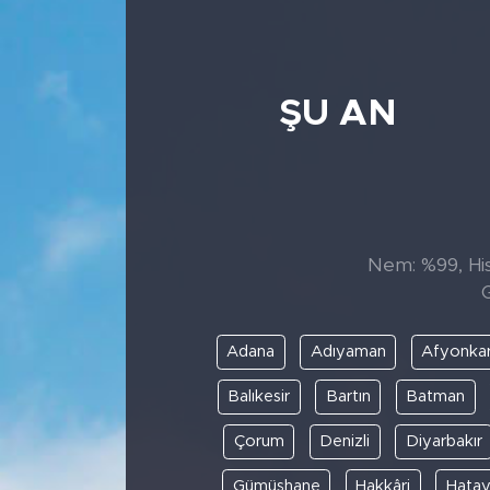
ŞU AN
Nem: %99, Hiss
G
Adana
Adıyaman
Afyonkar
Balıkesir
Bartın
Batman
Çorum
Denizli
Diyarbakır
Gümüşhane
Hakkâri
Hata