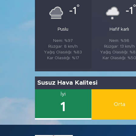
°
°
-1
-1
Puslu
Hafif karlı
Nem: %97
Nem: %98
Rüzgar: 8 km/h
Rüzgar: 13 km/h
Yağış Olasılığı: %83
Yağış Olasılığı: %
Kar Olasılığı: %17
Kar Olasılığı: %5
Susuz Hava Kalitesi
İyi
1
Orta