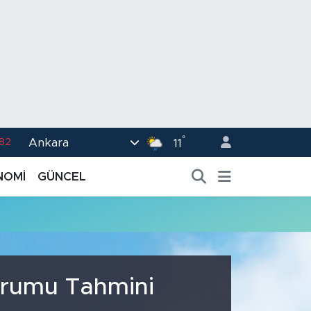
°
Ankara
.82
11
02
NOMİ
GÜNCEL
.19
.18
.19
%0
urumu Tahmini