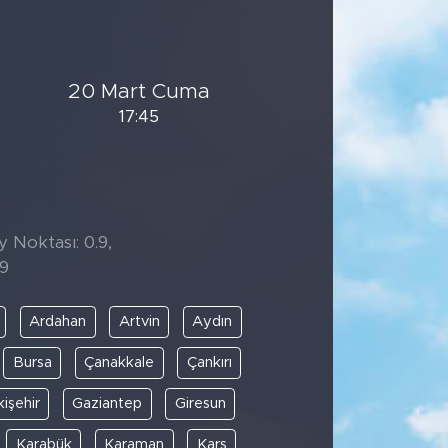
20 Mart Cuma
17:45
y Noktası: 0.9,
19
Ardahan
Artvin
Aydın
Bursa
Çanakkale
Çankırı
kişehir
Gaziantep
Giresun
Karabük
Karaman
Kars