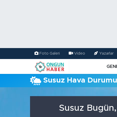
Nöbetçi Eczaneler
Hava Durumu
Namaz Vakitleri
Foto Galeri
Video
Yazarlar
Trafik Durumu
GEN
TFF 2.Lig Kırmızı Grup Puan Durumu ve Fikstür
Susuz Hava Durum
Tüm Manşetler
Son Dakika Haberleri
Susuz Bugün,
Haber Arşivi