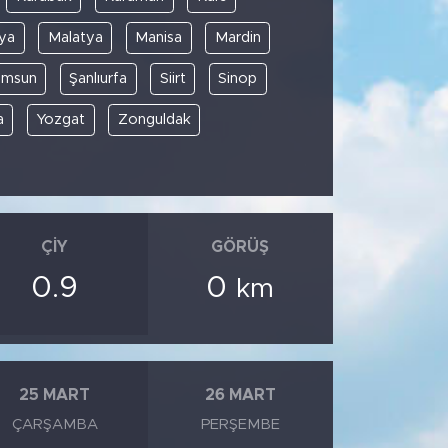
ya
Malatya
Manisa
Mardin
amsun
Şanlıurfa
Siirt
Sinop
a
Yozgat
Zonguldak
ÇIY
GÖRÜŞ
0.9
0
km
25 MART
26 MART
ÇARŞAMBA
PERŞEMBE