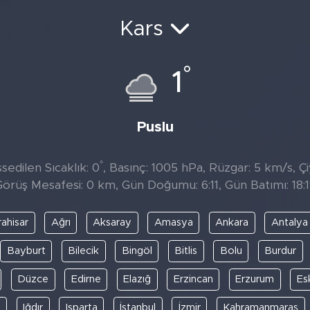
Kars
°
1
Puslu
°
edilen Sıcaklık: 0
, Basınç: 1005 hPa, Rüzgar: 5 km/s, Çi
örüş Mesafesi: 0 km, Gün Doğumu: 6:11, Gün Batımı: 18:
ahisar
Ağrı
Aksaray
Amasya
Ankara
Antalya
Bayburt
Bilecik
Bingöl
Bitlis
Bolu
Burdur
Düzce
Edirne
Elazığ
Erzincan
Erzurum
Es
y
Iğdır
Isparta
İstanbul
İzmir
Kahramanmaraş