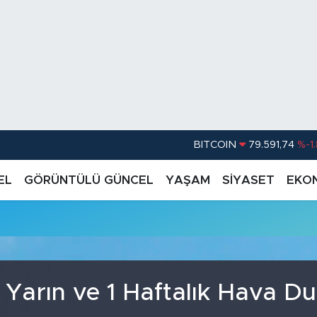
BITCOIN
79.591,74
%-1
DOLAR
45,43620
%0.
EL
GÖRÜNTÜLÜ GÜNCEL
YAŞAM
SİYASET
EKO
EURO
53,38690
%0
u
STERLİN
61,60380
%0
G.ALTIN
6862,09000
%0
BİST100
14.598,00
 Yarın ve 1 Haftalık Hava D