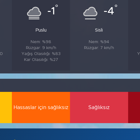
°
°
-1
-4
Puslu
Sisli
Nem: %98
Nem: %94
Rüzgar: 9 km/h
Rüzgar: 7 km/h
80
Yağış Olasılığı: %83
Y
0
Kar Olasılığı: %27
Hassaslar için sağlıksız
Sağlıksız