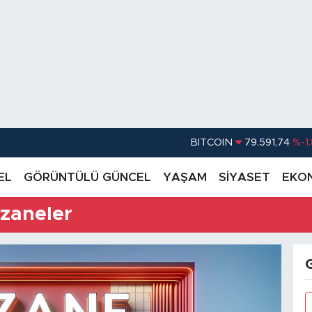
BITCOIN
79.591,74
%-1
DOLAR
45,43620
%0.
EL
GÖRÜNTÜLÜ GÜNCEL
YAŞAM
SİYASET
EKO
EURO
53,38690
%0
zaneler
STERLİN
61,60380
%0
G.ALTIN
6862,09000
%0
BİST100
14.598,00