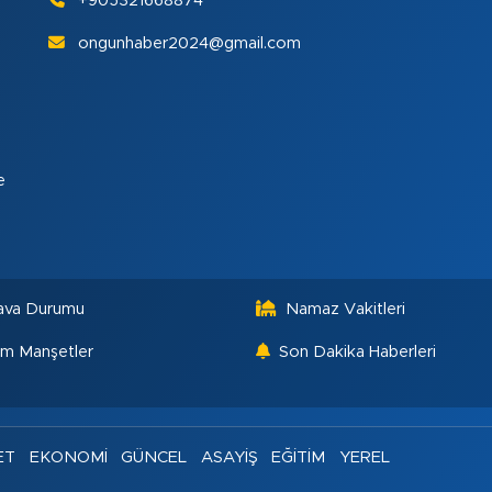
+905321668874
ongunhaber2024@gmail.com
e
ava Durumu
Namaz Vakitleri
m Manşetler
Son Dakika Haberleri
ET
EKONOMİ
GÜNCEL
ASAYİŞ
EĞİTİM
YEREL