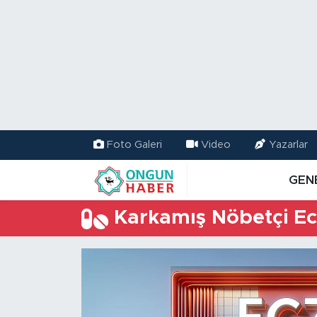
Nöbetçi Eczaneler
Hava Durumu
Namaz Vakitleri
Foto Galeri
Video
Yazarlar
Trafik Durumu
GEN
TFF 2.Lig Kırmızı Grup Puan Durumu ve Fikstür
Karkamış Nöbetçi Ec
Tüm Manşetler
Son Dakika Haberleri
Haber Arşivi