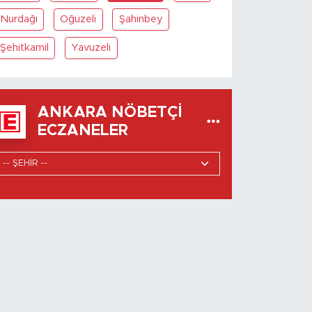
Nurdağı
Oğuzeli
Şahinbey
Şehitkamil
Yavuzeli
ANKARA NÖBETÇI
ECZANELER