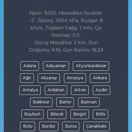
Nem: %100, Hissedilen Sıcaklık:
°
-2
, Basınç: 1004 hPa, Rüzgar: 8
km/s, Toplam Yağış: 1 mm, Çiy
Noktası: 0.5,
Görüş Mesafesi: 2 km, Gün
Doğumu: 6:16, Gün Batımı: 18:24
Adana
Adıyaman
Afyonkarahisar
Ağrı
Aksaray
Amasya
Ankara
Antalya
Ardahan
Artvin
Aydın
Balıkesir
Bartın
Batman
Bayburt
Bilecik
Bingöl
Bitlis
Bolu
Burdur
Bursa
Çanakkale