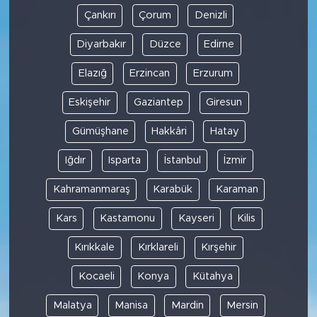
Çankırı
Çorum
Denizli
Diyarbakır
Düzce
Edirne
Elazığ
Erzincan
Erzurum
Eskişehir
Gaziantep
Giresun
Gümüşhane
Hakkâri
Hatay
Iğdır
Isparta
İstanbul
İzmir
Kahramanmaraş
Karabük
Karaman
Kars
Kastamonu
Kayseri
Kilis
Kırıkkale
Kırklareli
Kırşehir
Kocaeli
Konya
Kütahya
Malatya
Manisa
Mardin
Mersin