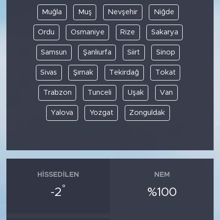
Muğla
Muş
Nevşehir
Niğde
Ordu
Osmaniye
Rize
Sakarya
Samsun
Şanlıurfa
Siirt
Sinop
Sivas
Şırnak
Tekirdağ
Tokat
Trabzon
Tunceli
Uşak
Van
Yalova
Yozgat
Zonguldak
HISSEDILEN
NEM
°
-2
%100