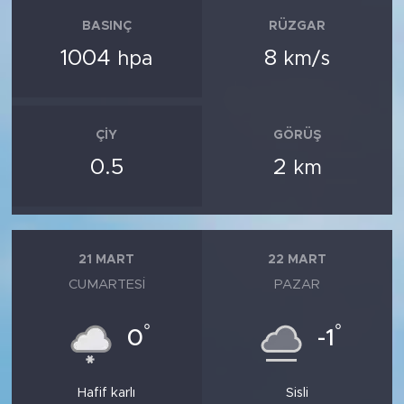
BASINÇ
RÜZGAR
1004
8
hpa
km/s
ÇIY
GÖRÜŞ
0.5
2
km
21 MART
22 MART
CUMARTESI
PAZAR
°
°
0
-1
Hafif karlı
Sisli