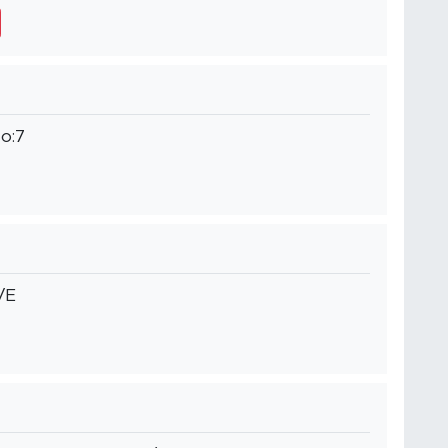
No:7
/E