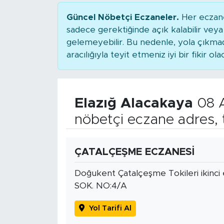
Güncel Nöbetçi Eczaneler.
Her eczane
sadece gerektiğinde açık kalabilir ve
gelemeyebilir. Bu nedenle, yola çıkm
aracılığıyla teyit etmeniz iyi bir fikir ola
Elazığ Alacakaya
08 A
nöbetçi eczane adres, 
ÇATALÇEŞME ECZANESİ
Doğukent Çatalçeşme Tokileri ikinc
SOK. NO:4/A
Yol Tarifi Al