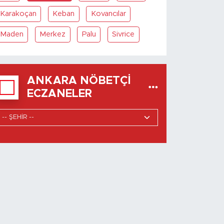
Karakoçan
Keban
Kovancılar
Maden
Merkez
Palu
Sivrice
ANKARA NÖBETÇI
ECZANELER