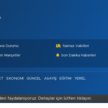
e
ava Durumu
Namaz Vakitleri
m Manşetler
Son Dakika Haberleri
ET
EKONOMİ
GÜNCEL
ASAYİŞ
EĞİTİM
YEREL
en faydalanıyoruz. Detaylar için lütfen tıklayın.
Veri ve 