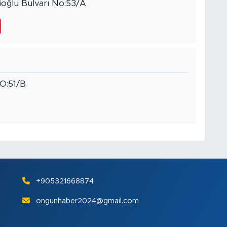
ioğlu Bulvarı No:53/A
O:51/B
+905321668874
ongunhaber2024@gmail.com