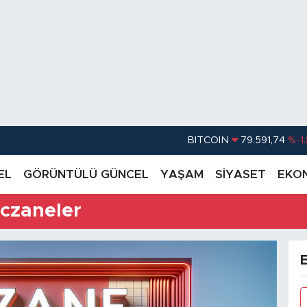
BITCOIN
79.591,74
%-1
DOLAR
45,43620
%0.
EL
GÖRÜNTÜLÜ GÜNCEL
YAŞAM
SİYASET
EKO
EURO
53,38690
%0
STERLİN
61,60380
%0
czaneler
G.ALTIN
6862,09000
%0
BİST100
14.598,00