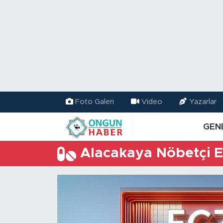
Nöbetçi Eczaneler
Hava Durumu
Namaz Vakitleri
Foto Galeri
Video
Yazarlar
Trafik Durumu
GEN
TFF 2.Lig Kırmızı Grup Puan Durumu ve Fikstür
Alacakaya Nöbetçi E
Tüm Manşetler
Son Dakika Haberleri
Haber Arşivi