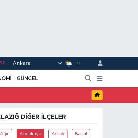
.82
°
Ankara
11
02
NOMİ
GÜNCEL
.19
.18
.19
%0
ELAZIĞ DIĞER İLÇELER
Ağın
Alacakaya
Arıcak
Baskil