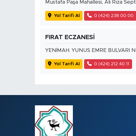
Mustafa Paşa Mahallesi, Ali Rıza Sept
Yol Tarifi Al
0 (424) 238 00 00
FIRAT ECZANESİ
YENİMAH. YUNUS EMRE BULVARI N
Yol Tarifi Al
0 (424) 212 40 11