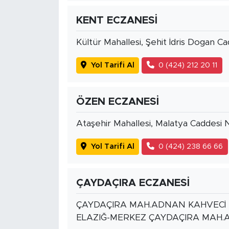
KENT ECZANESİ
Kültür Mahallesi, Şehit İdris Dogan C
Yol Tarifi Al
0 (424) 212 20 11
ÖZEN ECZANESİ
Ataşehir Mahallesi, Malatya Caddesi 
Yol Tarifi Al
0 (424) 238 66 66
ÇAYDAÇIRA ECZANESİ
ÇAYDAÇIRA MAH.ADNAN KAHVECİ B
ELAZIĞ-MERKEZ ÇAYDAÇIRA MAH.A