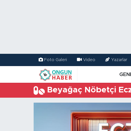
Nöbetçi Eczaneler
Hava Durumu
Namaz Vakitleri
Foto Galeri
Video
Yazarlar
Trafik Durumu
GEN
TFF 2.Lig Kırmızı Grup Puan Durumu ve Fikstür
Beyağaç Nöbetçi Ec
Tüm Manşetler
Son Dakika Haberleri
Haber Arşivi