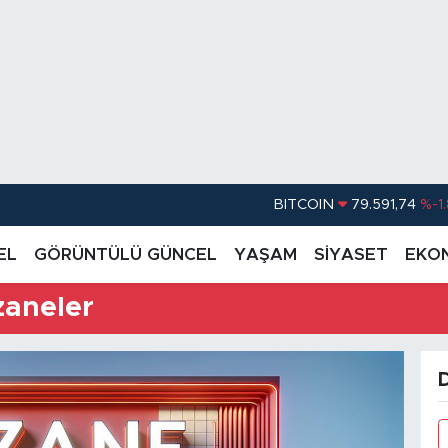
BITCOIN
79.591,74
%-1
DOLAR
45,43620
%0.
EL
GÖRÜNTÜLÜ GÜNCEL
YAŞAM
SİYASET
EKO
EURO
53,38690
%0
zaneler
STERLİN
61,60380
%0
G.ALTIN
6862,09000
%0
BİST100
14.598,00