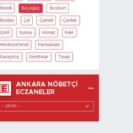
Bekilli
Beyağaç
Bozkurt
Buldan
Çal
Çameli
Çardak
Çivril
Güney
Honaz
Kale
Merkezefendi
Pamukkale
Sarayköy
Serinhisar
Tavas
ANKARA NÖBETÇI
ECZANELER