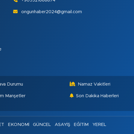
+905321668874
ongunhaber2024@gmail.com
e
ava Durumu
Namaz Vakitleri
m Manşetler
Son Dakika Haberleri
ET
EKONOMİ
GÜNCEL
ASAYİŞ
EĞİTİM
YEREL