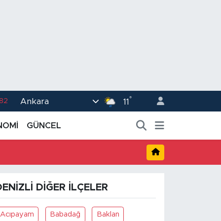
°
Ankara
.82
11
02
NOMİ
GÜNCEL
.19
.18
.19
DENIZLI DIĞER İLÇELER
%0
Acıpayam
Babadağ
Baklan