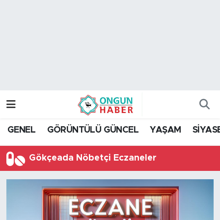
Nöbetçi Eczaneler
Hava Durumu
Namaz Vakitleri
Trafik Durumu
GENEL
GÖRÜNTÜLÜ GÜNCEL
YAŞAM
SİYAS
TFF 2.Lig Kırmızı Grup Puan Durumu ve Fikstür
Gökçeada Nöbetçi Eczaneler
Tüm Manşetler
Son Dakika Haberleri
Haber Arşivi