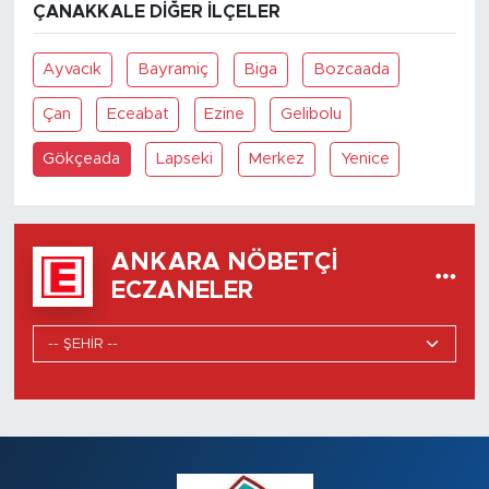
ÇANAKKALE DIĞER İLÇELER
Ayvacık
Bayramiç
Biga
Bozcaada
Çan
Eceabat
Ezine
Gelibolu
Gökçeada
Lapseki
Merkez
Yenice
ANKARA NÖBETÇI
ECZANELER