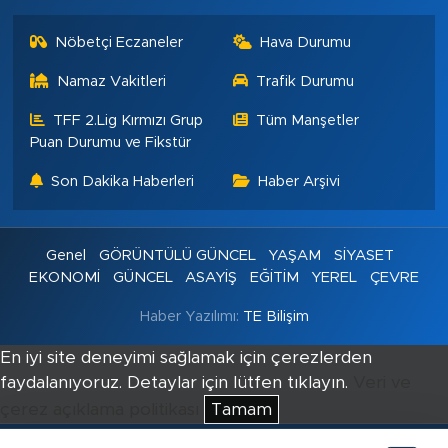
Nöbetçi Eczaneler
Hava Durumu
Namaz Vakitleri
Trafik Durumu
TFF 2.Lig Kırmızı Grup
Tüm Manşetler
Puan Durumu ve Fikstür
Son Dakika Haberleri
Haber Arşivi
Genel
GÖRÜNTÜLÜ GÜNCEL
YAŞAM
SİYASET
EKONOMİ
GÜNCEL
ASAYİŞ
EĞİTİM
YEREL
ÇEVRE
Haber Yazılımı:
TE Bilişim
En iyi site deneyimi sağlamak için çerezlerden
faydalanıyoruz. Detaylar için lütfen tıklayın.
Veri ve
çerez açıklama politikası
Tamam