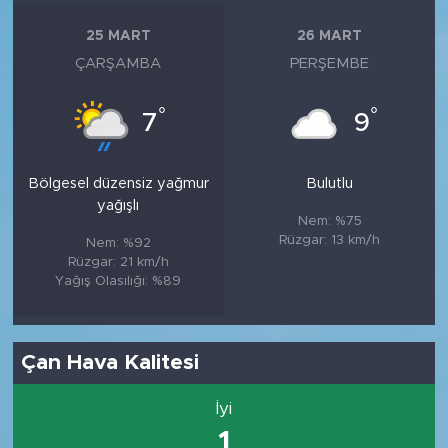
25 MART
26 MART
ÇARŞAMBA
PERŞEMBE
°
°
7
9
Bölgesel düzensiz yağmur
Bulutlu
yağışlı
Nem: %75
Rüzgar: 13 km/h
Nem: %92
Rüzgar: 21 km/h
Yağış Olasılığı: %89
Çan Hava Kalitesi
İyi
1