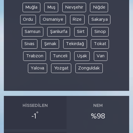
Muğla
Muş
Nevşehir
Niğde
Ordu
Osmaniye
Rize
Sakarya
Samsun
Şanlıurfa
Siirt
Sinop
Sivas
Şırnak
Tekirdağ
Tokat
Trabzon
Tunceli
Uşak
Van
Yalova
Yozgat
Zonguldak
HISSEDILEN
NEM
°
-1
%98