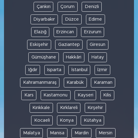
Çankırı
Çorum
Denizli
Diyarbakır
Düzce
Edirne
Elazığ
Erzincan
Erzurum
Eskişehir
Gaziantep
Giresun
Gümüşhane
Hakkâri
Hatay
Iğdır
Isparta
İstanbul
İzmir
Kahramanmaraş
Karabük
Karaman
Kars
Kastamonu
Kayseri
Kilis
Kırıkkale
Kırklareli
Kırşehir
Kocaeli
Konya
Kütahya
Malatya
Manisa
Mardin
Mersin