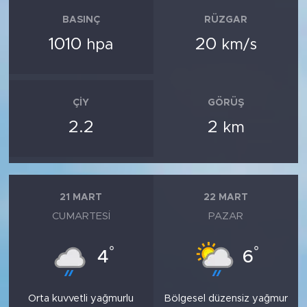
BASINÇ
RÜZGAR
1010
20
hpa
km/s
ÇIY
GÖRÜŞ
2.2
2
km
21 MART
22 MART
CUMARTESI
PAZAR
°
°
4
6
Orta kuvvetli yağmurlu
Bölgesel düzensiz yağmur