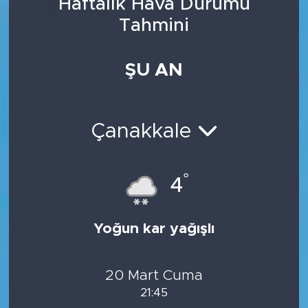
Haftalık Hava Durumu
Tahmini
ŞU AN
Çanakkale
°
4
Yoğun kar yağışlı
20 Mart Cuma
21:45