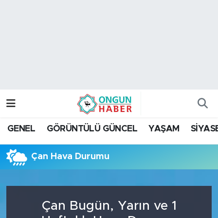
Nöbetçi Eczaneler
Hava Durumu
Namaz Vakitleri
Trafik Durumu
GENEL
GÖRÜNTÜLÜ GÜNCEL
YAŞAM
SİYAS
TFF 2.Lig Kırmızı Grup Puan Durumu ve Fikstür
Çan Hava Durumu
Tüm Manşetler
Son Dakika Haberleri
Çan Bugün, Yarın ve 1
Haber Arşivi