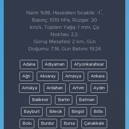
°
Nem: %98, Hissedilen Sıcaklık: -1
,
Basınç: 1010 hPa, Rüzgar: 20
km/s, Toplam Yağış: 1 mm, Çiy
Noktası: 2.2,
Görüş Mesafesi: 2 km, Gün
Doğumu: 7:16, Gün Batımı: 19:24
Adana
Adıyaman
Afyonkarahisar
Ağrı
Aksaray
Amasya
Ankara
Antalya
Ardahan
Artvin
Aydın
Balıkesir
Bartın
Batman
Bayburt
Bilecik
Bingöl
Bitlis
Bolu
Burdur
Bursa
Çanakkale