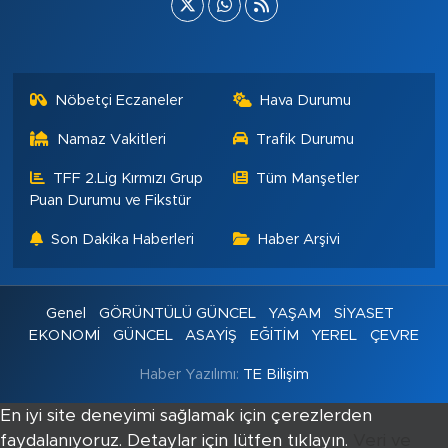
Nöbetçi Eczaneler
Hava Durumu
Namaz Vakitleri
Trafik Durumu
TFF 2.Lig Kırmızı Grup
Tüm Manşetler
Puan Durumu ve Fikstür
Son Dakika Haberleri
Haber Arşivi
Genel
GÖRÜNTÜLÜ GÜNCEL
YAŞAM
SİYASET
EKONOMİ
GÜNCEL
ASAYİŞ
EĞİTİM
YEREL
ÇEVRE
Haber Yazılımı:
TE Bilişim
En iyi site deneyimi sağlamak için çerezlerden
faydalanıyoruz. Detaylar için lütfen tıklayın.
Veri ve