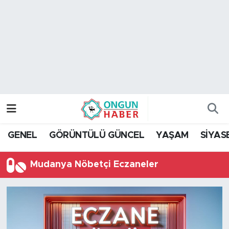
Nöbetçi Eczaneler
Hava Durumu
Namaz Vakitleri
Trafik Durumu
GENEL
GÖRÜNTÜLÜ GÜNCEL
YAŞAM
SİYAS
TFF 2.Lig Kırmızı Grup Puan Durumu ve Fikstür
Mudanya Nöbetçi Eczaneler
Tüm Manşetler
Son Dakika Haberleri
Haber Arşivi