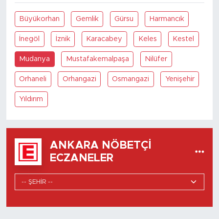
Büyükorhan
Gemlik
Gürsu
Harmancık
İnegöl
İznik
Karacabey
Keles
Kestel
Mudanya
Mustafakemalpaşa
Nilüfer
Orhaneli
Orhangazi
Osmangazi
Yenişehir
Yıldırım
ANKARA NÖBETÇI
ECZANELER