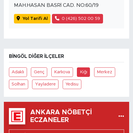
MAH.HASAN BASRİ CAD. NO:60/19
Yol Tarifi Al
0 (426) 502 00 59
BINGÖL DIĞER İLÇELER
Adaklı
Genç
Karlıova
Kiğı
Merkez
Solhan
Yayladere
Yedisu
ANKARA NÖBETÇI
ECZANELER