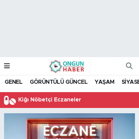
Nöbetçi Eczaneler
Hava Durumu
Namaz Vakitleri
Trafik Durumu
GENEL
GÖRÜNTÜLÜ GÜNCEL
YAŞAM
SİYAS
TFF 2.Lig Kırmızı Grup Puan Durumu ve Fikstür
Kiğı Nöbetçi Eczaneler
Tüm Manşetler
Son Dakika Haberleri
Haber Arşivi