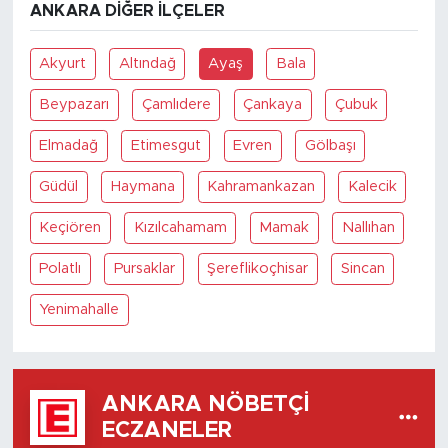
ANKARA DIĞER İLÇELER
Akyurt
Altındağ
Ayaş
Bala
Beypazarı
Çamlıdere
Çankaya
Çubuk
Elmadağ
Etimesgut
Evren
Gölbaşı
Güdül
Haymana
Kahramankazan
Kalecik
Keçiören
Kızılcahamam
Mamak
Nallıhan
Polatlı
Pursaklar
Şereflikoçhisar
Sincan
Yenimahalle
ANKARA NÖBETÇI
ECZANELER