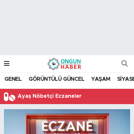
Nöbetçi Eczaneler
Hava Durumu
Namaz Vakitleri
Trafik Durumu
GENEL
GÖRÜNTÜLÜ GÜNCEL
YAŞAM
SİYAS
TFF 2.Lig Kırmızı Grup Puan Durumu ve Fikstür
Ayaş Nöbetçi Eczaneler
Tüm Manşetler
Son Dakika Haberleri
Haber Arşivi