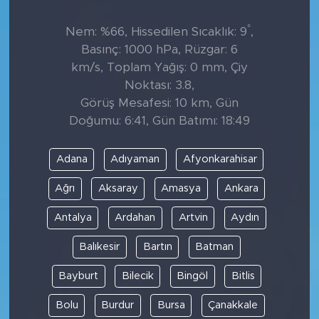
°
Nem: %66, Hissedilen Sıcaklık: 9
,
Basınç: 1000 hPa, Rüzgar: 6
km/s, Toplam Yağış: 0 mm, Çiy
Noktası: 3.8,
Görüş Mesafesi: 10 km, Gün
Doğumu: 6:41, Gün Batımı: 18:49
Adana
Adıyaman
Afyonkarahisar
Ağrı
Aksaray
Amasya
Ankara
Antalya
Ardahan
Artvin
Aydın
Balıkesir
Bartın
Batman
Bayburt
Bilecik
Bingöl
Bitlis
Bolu
Burdur
Bursa
Çanakkale