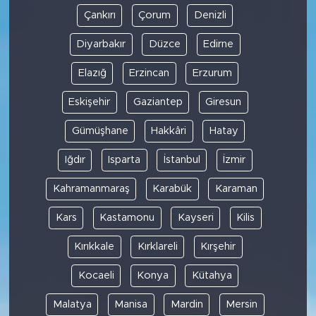
Çankırı
Çorum
Denizli
Diyarbakır
Düzce
Edirne
Elazığ
Erzincan
Erzurum
Eskişehir
Gaziantep
Giresun
Gümüşhane
Hakkâri
Hatay
Iğdır
Isparta
İstanbul
İzmir
Kahramanmaraş
Karabük
Karaman
Kars
Kastamonu
Kayseri
Kilis
Kırıkkale
Kırklareli
Kırşehir
Kocaeli
Konya
Kütahya
Malatya
Manisa
Mardin
Mersin