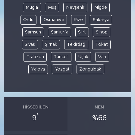
Muğla
Muş
Nevşehir
Niğde
Ordu
Osmaniye
Rize
Sakarya
Samsun
Şanlıurfa
Siirt
Sinop
Sivas
Şırnak
Tekirdağ
Tokat
Trabzon
Tunceli
Uşak
Van
Yalova
Yozgat
Zonguldak
HISSEDILEN
NEM
°
9
%66