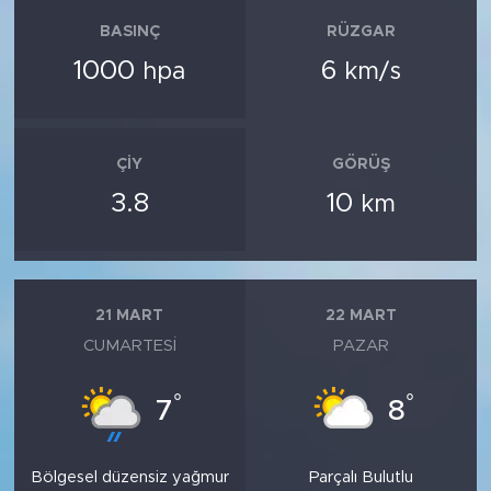
BASINÇ
RÜZGAR
1000
6
hpa
km/s
ÇIY
GÖRÜŞ
3.8
10
km
21 MART
22 MART
CUMARTESI
PAZAR
°
°
7
8
Bölgesel düzensiz yağmur
Parçalı Bulutlu