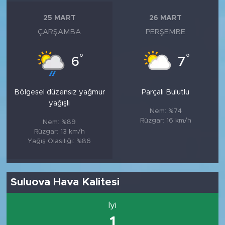
25 MART
26 MART
ÇARŞAMBA
PERŞEMBE
°
°
6
7
Bölgesel düzensiz yağmur
Parçalı Bulutlu
yağışlı
Nem: %74
Rüzgar: 16 km/h
Nem: %89
Rüzgar: 13 km/h
Yağış Olasılığı: %86
Suluova Hava Kalitesi
İyi
1