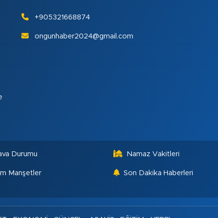
+905321668874
ongunhaber2024@gmail.com
e
ava Durumu
Namaz Vakitleri
m Manşetler
Son Dakika Haberleri