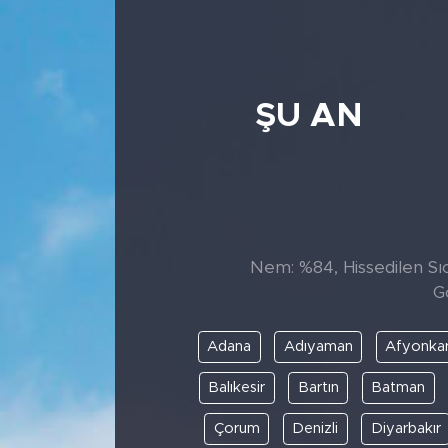
ŞU AN
Nem: %84, Hissedilen Sıc
G
Adana
Adıyaman
Afyonkar
Balıkesir
Bartın
Batman
Çorum
Denizli
Diyarbakır