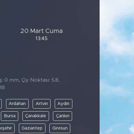
20 Mart Cuma
13:45
̧: 0 mm, Çiy Noktası: 5.8,
38
Ardahan
Artvin
Aydın
Bursa
Çanakkale
Çankırı
kişehir
Gaziantep
Giresun