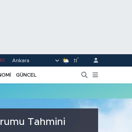
°
Ankara
.82
11
02
NOMİ
GÜNCEL
.19
.18
.19
%0
urumu Tahmini