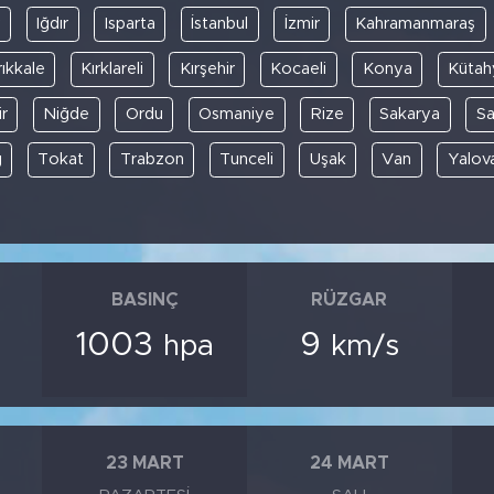
y
Iğdır
Isparta
İstanbul
İzmir
Kahramanmaraş
rıkkale
Kırklareli
Kırşehir
Kocaeli
Konya
Kütah
r
Niğde
Ordu
Osmaniye
Rize
Sakarya
S
ğ
Tokat
Trabzon
Tunceli
Uşak
Van
Yalov
BASINÇ
RÜZGAR
1003
9
hpa
km/s
23 MART
24 MART