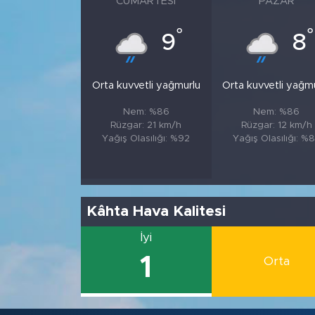
CUMARTESI
PAZAR
°
°
9
8
Orta kuvvetli yağmurlu
Orta kuvvetli yağm
Nem: %86
Nem: %86
Rüzgar: 21 km/h
Rüzgar: 12 km/h
Yağış Olasılığı: %92
Yağış Olasılığı: %
Kâhta Hava Kalitesi
İyi
1
Orta