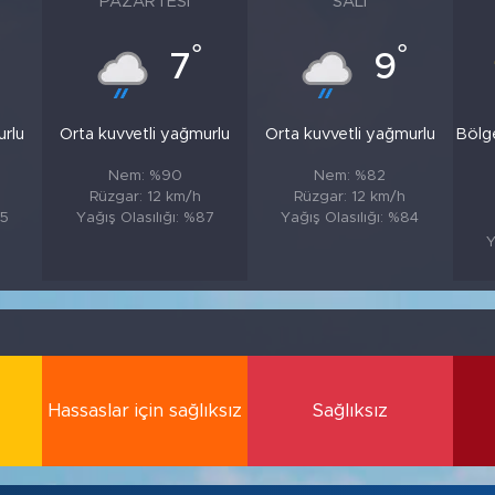
PAZARTESI
SALI
°
°
7
9
urlu
Orta kuvvetli yağmurlu
Orta kuvvetli yağmurlu
Bölg
Nem: %90
Nem: %82
Rüzgar: 12 km/h
Rüzgar: 12 km/h
85
Yağış Olasılığı: %87
Yağış Olasılığı: %84
Y
Hassaslar için sağlıksız
Sağlıksız