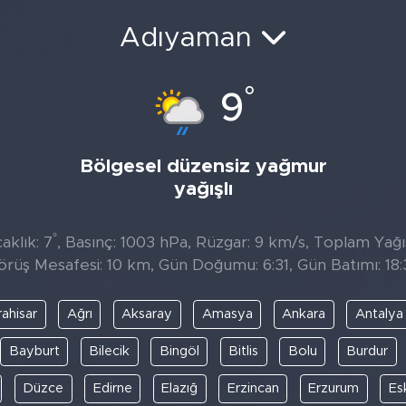
Adıyaman
°
9
Bölgesel düzensiz yağmur
yağışlı
°
aklık: 7
, Basınç: 1003 hPa, Rüzgar: 9 km/s, Toplam Yağıs
örüş Mesafesi: 10 km, Gün Doğumu: 6:31, Gün Batımı: 18:
ahisar
Ağrı
Aksaray
Amasya
Ankara
Antalya
Bayburt
Bilecik
Bingöl
Bitlis
Bolu
Burdur
Düzce
Edirne
Elazığ
Erzincan
Erzurum
Es