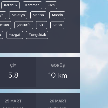
Karabük
Karaman
Kars
ya
Malatya
Manisa
Mardin
amsun
Şanlıurfa
Siirt
Sinop
a
Yozgat
Zonguldak
ÇIY
GÖRÜŞ
5.8
10
km
25 MART
26 MART