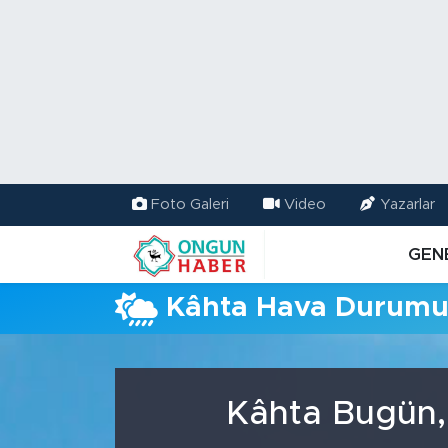
Nöbetçi Eczaneler
Hava Durumu
Namaz Vakitleri
Foto Galeri
Video
Yazarlar
Trafik Durumu
GEN
TFF 2.Lig Kırmızı Grup Puan Durumu ve Fikstür
Kâhta Hava Durum
Tüm Manşetler
Son Dakika Haberleri
Kâhta Bugün,
Haber Arşivi