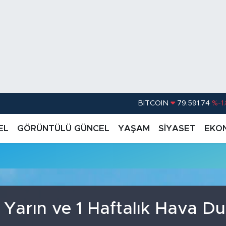
BITCOIN
79.591,74
%-1
DOLAR
45,43620
%0.
EL
GÖRÜNTÜLÜ GÜNCEL
YAŞAM
SİYASET
EKO
EURO
53,38690
%0
u
STERLİN
61,60380
%0
G.ALTIN
6862,09000
%0
BİST100
14.598,00
 Yarın ve 1 Haftalık Hava D