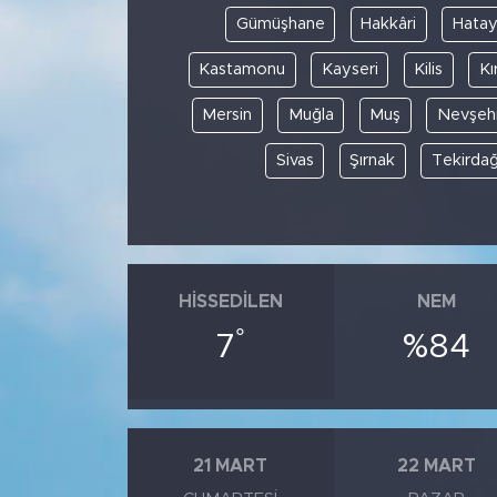
Gümüşhane
Hakkâri
Hata
Kastamonu
Kayseri
Kilis
Kı
Mersin
Muğla
Muş
Nevşehi
Sivas
Şırnak
Tekirda
HISSEDILEN
NEM
°
7
%84
21 MART
22 MART