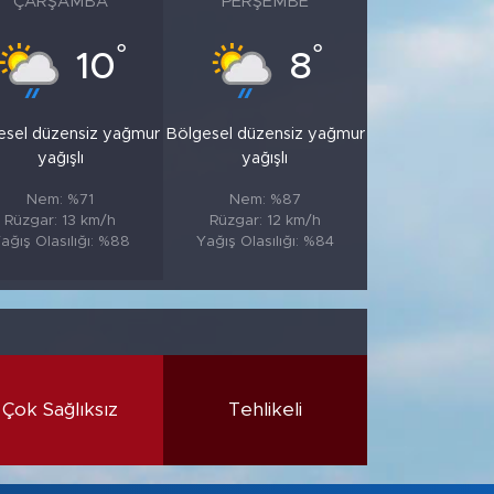
ÇARŞAMBA
PERŞEMBE
°
°
10
8
esel düzensiz yağmur
Bölgesel düzensiz yağmur
yağışlı
yağışlı
Nem: %71
Nem: %87
Rüzgar: 13 km/h
Rüzgar: 12 km/h
ağış Olasılığı: %88
Yağış Olasılığı: %84
Çok Sağlıksız
Tehlikeli