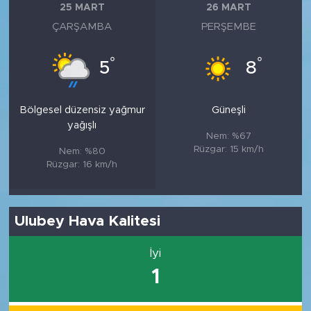
25 MART
26 MART
ÇARŞAMBA
PERŞEMBE
°
°
5
8
Bölgesel düzensiz yağmur
Güneşli
yağışlı
Nem: %67
Rüzgar: 15 km/h
Nem: %80
Rüzgar: 16 km/h
Ulubey Hava Kalitesi
İyi
1