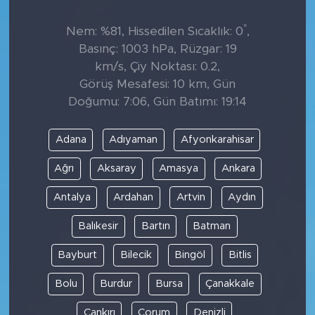
°
Nem: %81, Hissedilen Sıcaklık: 0
,
Basınç: 1003 hPa, Rüzgar: 19
km/s, Çiy Noktası: 0.2,
Görüş Mesafesi: 10 km, Gün
Doğumu: 7:06, Gün Batımı: 19:14
Adana
Adıyaman
Afyonkarahisar
Ağrı
Aksaray
Amasya
Ankara
Antalya
Ardahan
Artvin
Aydın
Balıkesir
Bartın
Batman
Bayburt
Bilecik
Bingöl
Bitlis
Bolu
Burdur
Bursa
Çanakkale
Çankırı
Çorum
Denizli