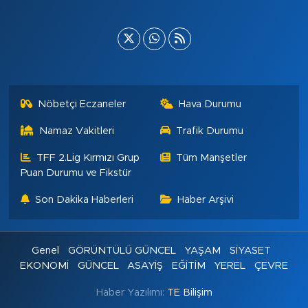
Nöbetçi Eczaneler
Hava Durumu
Namaz Vakitleri
Trafik Durumu
TFF 2.Lig Kırmızı Grup
Tüm Manşetler
Puan Durumu ve Fikstür
Son Dakika Haberleri
Haber Arşivi
Genel
GÖRÜNTÜLÜ GÜNCEL
YAŞAM
SİYASET
EKONOMİ
GÜNCEL
ASAYİŞ
EĞİTİM
YEREL
ÇEVRE
Haber Yazılımı:
TE Bilişim