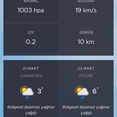
BASINÇ
RÜZGAR
1003
19
hpa
km/s
ÇIY
GÖRÜŞ
0.2
10
km
21 MART
22 MART
CUMARTESI
PAZAR
°
°
3
6
Bölgesel düzensiz yağmur
Bölgesel düzensiz yağmur
yağışlı
yağışlı