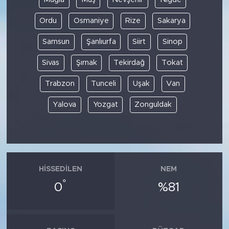
Ordu
Osmaniye
Rize
Sakarya
Samsun
Şanlıurfa
Siirt
Sinop
Sivas
Şırnak
Tekirdağ
Tokat
Trabzon
Tunceli
Uşak
Van
Yalova
Yozgat
Zonguldak
HISSEDILEN
NEM
°
0
%81