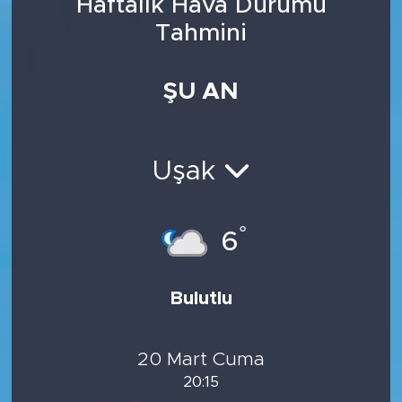
Haftalık Hava Durumu
Tahmini
ŞU AN
Uşak
°
6
Bulutlu
20 Mart Cuma
20:15