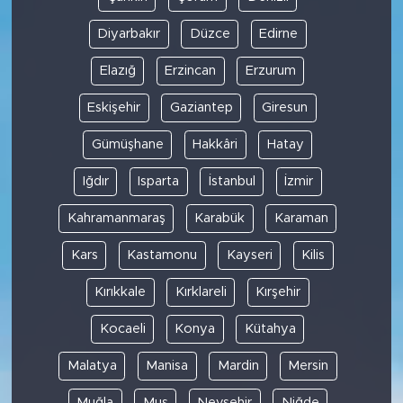
Diyarbakır
Düzce
Edirne
Elazığ
Erzincan
Erzurum
Eskişehir
Gaziantep
Giresun
Gümüşhane
Hakkâri
Hatay
Iğdır
Isparta
İstanbul
İzmir
Kahramanmaraş
Karabük
Karaman
Kars
Kastamonu
Kayseri
Kilis
Kırıkkale
Kırklareli
Kırşehir
Kocaeli
Konya
Kütahya
Malatya
Manisa
Mardin
Mersin
Muğla
Muş
Nevşehir
Niğde