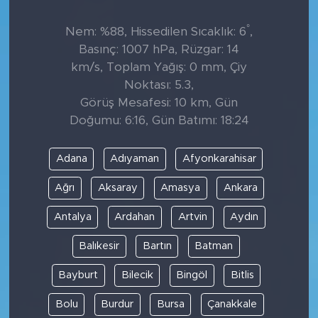
°
Nem: %88, Hissedilen Sıcaklık: 6
,
Basınç: 1007 hPa, Rüzgar: 14
km/s, Toplam Yağış: 0 mm, Çiy
Noktası: 5.3,
Görüş Mesafesi: 10 km, Gün
Doğumu: 6:16, Gün Batımı: 18:24
Adana
Adıyaman
Afyonkarahisar
Ağrı
Aksaray
Amasya
Ankara
Antalya
Ardahan
Artvin
Aydın
Balıkesir
Bartın
Batman
Bayburt
Bilecik
Bingöl
Bitlis
Bolu
Burdur
Bursa
Çanakkale