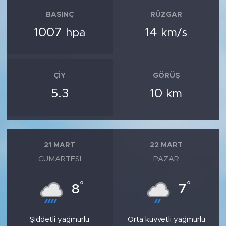
BASINÇ
RÜZGAR
1007
14
hpa
km/s
ÇIY
GÖRÜŞ
5.3
10
km
21 MART
22 MART
CUMARTESI
PAZAR
°
°
8
7
Şiddetli yağmurlu
Orta kuvvetli yağmurlu