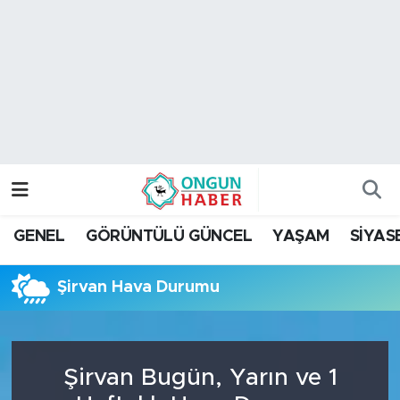
Nöbetçi Eczaneler
Hava Durumu
Namaz Vakitleri
Trafik Durumu
GENEL
GÖRÜNTÜLÜ GÜNCEL
YAŞAM
SİYAS
TFF 2.Lig Kırmızı Grup Puan Durumu ve Fikstür
Şirvan Hava Durumu
Tüm Manşetler
Son Dakika Haberleri
Şirvan Bugün, Yarın ve 1
Haber Arşivi