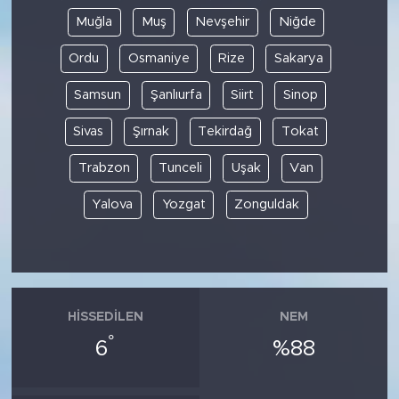
Muğla
Muş
Nevşehir
Niğde
Ordu
Osmaniye
Rize
Sakarya
Samsun
Şanlıurfa
Siirt
Sinop
Sivas
Şırnak
Tekirdağ
Tokat
Trabzon
Tunceli
Uşak
Van
Yalova
Yozgat
Zonguldak
HISSEDILEN
NEM
°
6
%88