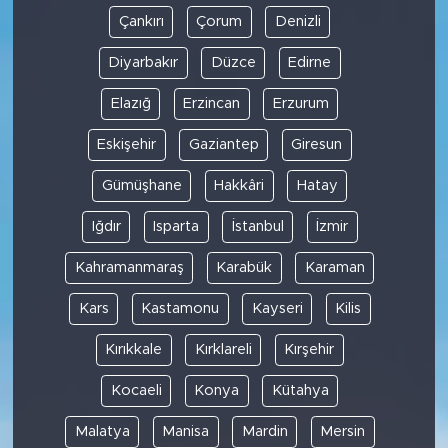
Çankırı
Çorum
Denizli
Diyarbakır
Düzce
Edirne
Elazığ
Erzincan
Erzurum
Eskişehir
Gaziantep
Giresun
Gümüşhane
Hakkâri
Hatay
Iğdır
Isparta
İstanbul
İzmir
Kahramanmaraş
Karabük
Karaman
Kars
Kastamonu
Kayseri
Kilis
Kırıkkale
Kırklareli
Kırşehir
Kocaeli
Konya
Kütahya
Malatya
Manisa
Mardin
Mersin