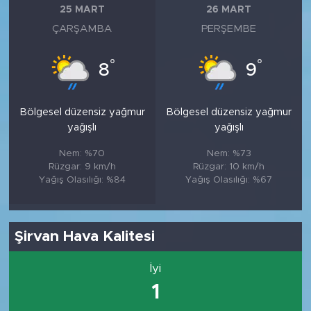
25 MART
26 MART
ÇARŞAMBA
PERŞEMBE
°
°
8
9
Bölgesel düzensiz yağmur
Bölgesel düzensiz yağmur
yağışlı
yağışlı
Nem: %70
Nem: %73
Rüzgar: 9 km/h
Rüzgar: 10 km/h
Yağış Olasılığı: %84
Yağış Olasılığı: %67
Şirvan Hava Kalitesi
İyi
1