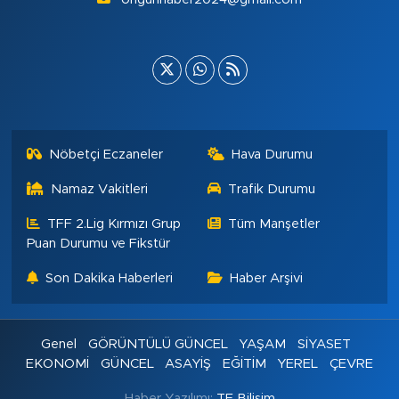
Nöbetçi Eczaneler
Hava Durumu
Namaz Vakitleri
Trafik Durumu
TFF 2.Lig Kırmızı Grup
Tüm Manşetler
Puan Durumu ve Fikstür
Son Dakika Haberleri
Haber Arşivi
Genel
GÖRÜNTÜLÜ GÜNCEL
YAŞAM
SİYASET
EKONOMİ
GÜNCEL
ASAYİŞ
EĞİTİM
YEREL
ÇEVRE
Haber Yazılımı:
TE Bilişim