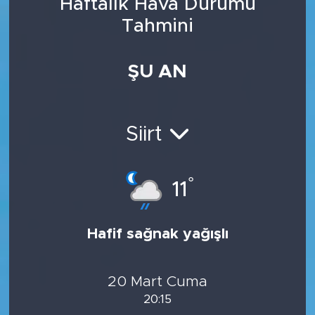
Haftalık Hava Durumu
Tahmini
ŞU AN
Siirt
°
11
Hafif sağnak yağışlı
20 Mart Cuma
20:15