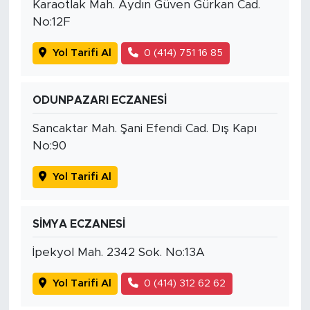
Karaotlak Mah. Aydın Güven Gürkan Cad.
No:12F
Yol Tarifi Al
0 (414) 751 16 85
ODUNPAZARI ECZANESİ
Sancaktar Mah. Şani Efendi Cad. Dış Kapı
No:90
Yol Tarifi Al
SİMYA ECZANESİ
İpekyol Mah. 2342 Sok. No:13A
Yol Tarifi Al
0 (414) 312 62 62