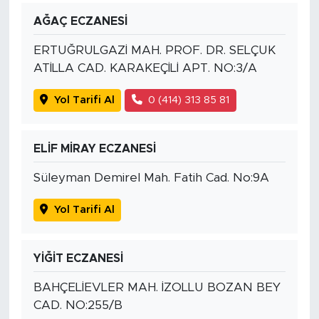
AĞAÇ ECZANESİ
ERTUĞRULGAZİ MAH. PROF. DR. SELÇUK
ATİLLA CAD. KARAKEÇİLİ APT. NO:3/A
Yol Tarifi Al
0 (414) 313 85 81
ELİF MİRAY ECZANESİ
Süleyman Demirel Mah. Fatih Cad. No:9A
Yol Tarifi Al
YİĞİT ECZANESİ
BAHÇELİEVLER MAH. İZOLLU BOZAN BEY
CAD. NO:255/B