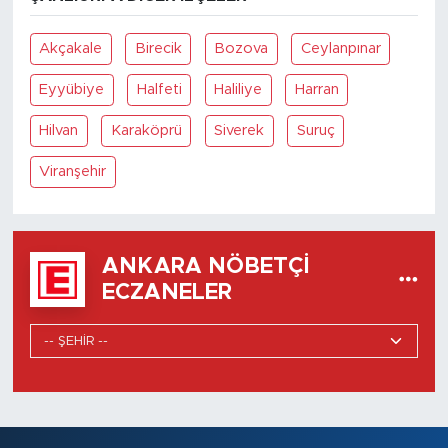
Akçakale
Birecik
Bozova
Ceylanpınar
Eyyübiye
Halfeti
Haliliye
Harran
Hilvan
Karaköprü
Siverek
Suruç
Viranşehir
ANKARA NÖBETÇI
ECZANELER