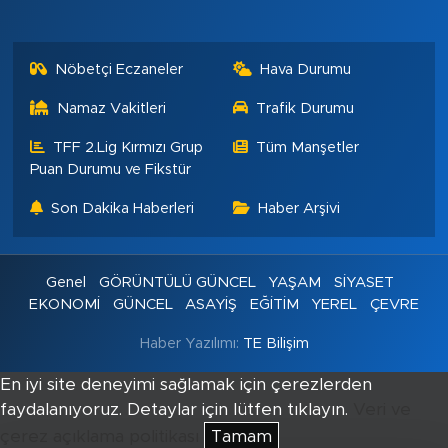
Nöbetçi Eczaneler
Hava Durumu
Namaz Vakitleri
Trafik Durumu
TFF 2.Lig Kırmızı Grup
Tüm Manşetler
Puan Durumu ve Fikstür
Son Dakika Haberleri
Haber Arşivi
Genel
GÖRÜNTÜLÜ GÜNCEL
YAŞAM
SİYASET
EKONOMİ
GÜNCEL
ASAYİŞ
EĞİTİM
YEREL
ÇEVRE
Haber Yazılımı:
TE Bilişim
En iyi site deneyimi sağlamak için çerezlerden
faydalanıyoruz. Detaylar için lütfen tıklayın.
Veri ve
çerez açıklama politikası
Tamam