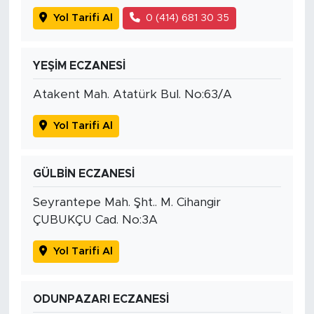
Yol Tarifi Al
0 (414) 681 30 35
YEŞİM ECZANESİ
Atakent Mah. Atatürk Bul. No:63/A
Yol Tarifi Al
GÜLBİN ECZANESİ
Seyrantepe Mah. Şht.. M. Cihangir
ÇUBUKÇU Cad. No:3A
Yol Tarifi Al
ODUNPAZARI ECZANESİ