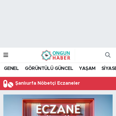
Nöbetçi Eczaneler
Hava Durumu
Namaz Vakitleri
Trafik Durumu
GENEL
GÖRÜNTÜLÜ GÜNCEL
YAŞAM
SİYAS
TFF 2.Lig Kırmızı Grup Puan Durumu ve Fikstür
Şanlıurfa Nöbetçi Eczaneler
Tüm Manşetler
Son Dakika Haberleri
Haber Arşivi