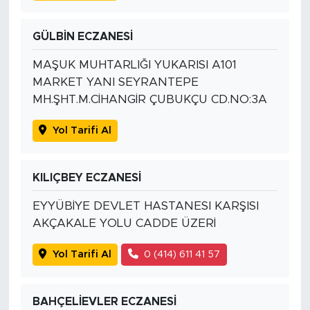
GÜLBİN ECZANESİ
MAŞUK MUHTARLIĞI YUKARISI A101
MARKET YANI SEYRANTEPE
MH.ŞHT.M.CİHANGİR ÇUBUKÇU CD.NO:3A
Yol Tarifi Al
KILIÇBEY ECZANESİ
EYYÜBİYE DEVLET HASTANESI KARŞISI
AKÇAKALE YOLU CADDE ÜZERİ
Yol Tarifi Al
0 (414) 611 41 57
BAHÇELİEVLER ECZANESİ