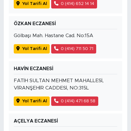
Yol Tarifi Al
0 (414) 652 14 14
ÖZKAN ECZANESİ
Gölbaşı Mah. Hastane Cad. No:15A
Yol Tarifi Al
0 (414) 711 50 71
HAVİN ECZANESİ
FATİH SULTAN MEHMET MAHALLESİ,
VİRANŞEHİR CADDESİ, NO:315L
Yol Tarifi Al
0 (414) 471 68 58
AÇELYA ECZANESİ