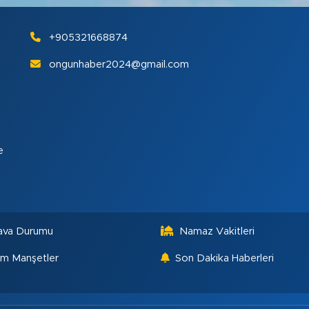
+905321668874
ongunhaber2024@gmail.com
e
ava Durumu
Namaz Vakitleri
m Manşetler
Son Dakika Haberleri