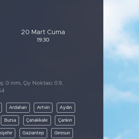
20 Mart Cuma
19:30
̧: 0 mm, Çiy Noktası: 0.9,
54
Ardahan
Artvin
Aydın
Bursa
Çanakkale
Çankırı
kişehir
Gaziantep
Giresun