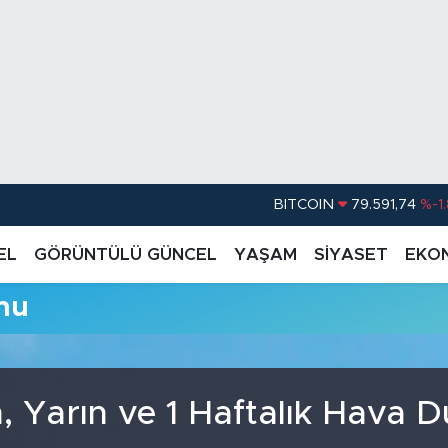
BITCOIN
79.591,74
%-1
DOLAR
45,43620
%0.
EL
GÖRÜNTÜLÜ GÜNCEL
YAŞAM
SİYASET
EKO
EURO
53,38690
%0
mu
STERLİN
61,60380
%0
G.ALTIN
6862,09000
%0
BİST100
14.598,00
, Yarın ve 1 Haftalık Hava