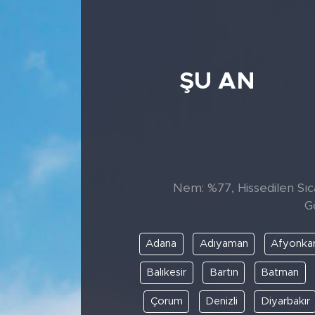
ŞU AN
Nem: %77, Hissedilen Sıca
G
Adana
Adıyaman
Afyonkar
Balıkesir
Bartın
Batman
Çorum
Denizli
Diyarbakır