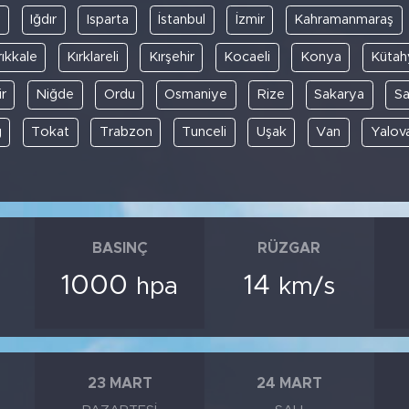
y
Iğdır
Isparta
İstanbul
İzmir
Kahramanmaraş
rıkkale
Kırklareli
Kırşehir
Kocaeli
Konya
Kütah
r
Niğde
Ordu
Osmaniye
Rize
Sakarya
S
ğ
Tokat
Trabzon
Tunceli
Uşak
Van
Yalov
BASINÇ
RÜZGAR
1000
14
hpa
km/s
23 MART
24 MART