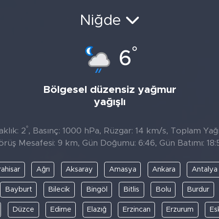
Niğde
°
6
Bölgesel düzensiz yağmur
yağışlı
°
klık: 2
, Basınç: 1000 hPa, Rüzgar: 14 km/s, Toplam Yağıs
örüş Mesafesi: 9 km, Gün Doğumu: 6:46, Gün Batımı: 18:
ahisar
Ağrı
Aksaray
Amasya
Ankara
Antalya
Bayburt
Bilecik
Bingöl
Bitlis
Bolu
Burdur
Düzce
Edirne
Elazığ
Erzincan
Erzurum
Es