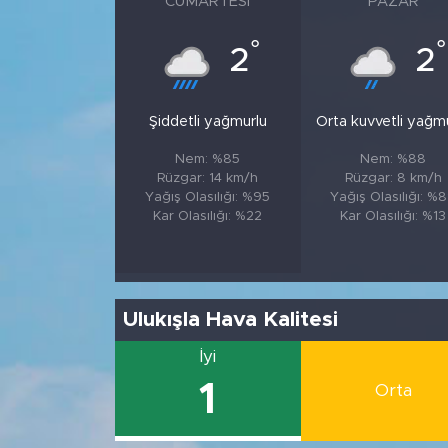
CUMARTESI
PAZAR
°
°
2
2
Şiddetli yağmurlu
Orta kuvvetli yağm
Nem: %85
Nem: %88
Rüzgar: 14 km/h
Rüzgar: 8 km/h
Yağış Olasılığı: %95
Yağış Olasılığı: %
Kar Olasılığı: %22
Kar Olasılığı: %13
Ulukışla Hava Kalitesi
İyi
1
Orta