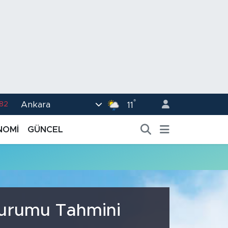
°
Ankara
.82
11
02
NOMİ
GÜNCEL
.19
.18
.19
%0
 Durumu Tahmini