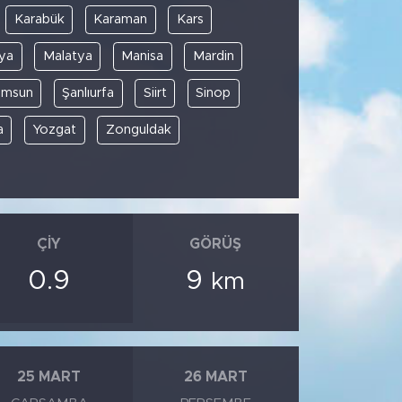
Karabük
Karaman
Kars
ya
Malatya
Manisa
Mardin
amsun
Şanlıurfa
Siirt
Sinop
a
Yozgat
Zonguldak
ÇIY
GÖRÜŞ
0.9
9
km
25 MART
26 MART