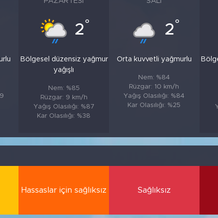
PAZARTESI
SALI
°
°
2
2
urlu
Bölgesel düzensiz yağmur
Orta kuvvetli yağmurlu
Bölg
yağışlı
Nem: %84
Rüzgar: 10 km/h
Nem: %85
89
Yağış Olasılığı: %84
Rüzgar: 9 km/h
Kar Olasılığı: %25
Yağış Olasılığı: %87
Y
Kar Olasılığı: %38
Hassaslar için sağlıksız
Sağlıksız