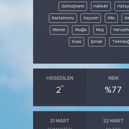
Gümüşhane
Hakkâri
Hata
Kastamonu
Kayseri
Kilis
Kı
Mersin
Muğla
Muş
Nevşehi
Sivas
Şırnak
Tekirda
HISSEDILEN
NEM
°
2
%77
21 MART
22 MART