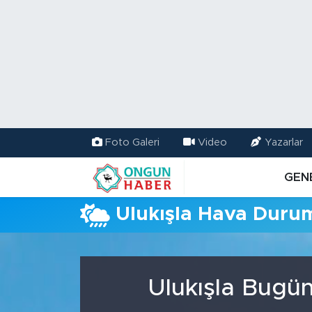
Nöbetçi Eczaneler
Hava Durumu
Namaz Vakitleri
Foto Galeri
Video
Yazarlar
Trafik Durumu
GEN
TFF 2.Lig Kırmızı Grup Puan Durumu ve Fikstür
Ulukışla Hava Duru
Tüm Manşetler
Son Dakika Haberleri
Ulukışla Bugün
Haber Arşivi