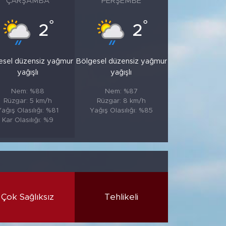
ÇARŞAMBA
PERŞEMBE
°
°
2
2
esel düzensiz yağmur
Bölgesel düzensiz yağmur
yağışlı
yağışlı
Nem: %88
Nem: %87
Rüzgar: 5 km/h
Rüzgar: 8 km/h
ağış Olasılığı: %81
Yağış Olasılığı: %85
Kar Olasılığı: %9
Çok Sağlıksız
Tehlikeli