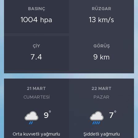
BASINÇ
RÜZGAR
1004
13
hpa
km/s
ÇIY
GÖRÜŞ
7.4
9
km
21 MART
22 MART
CUMARTESI
PAZAR
°
°
9
7
Orta kuvvetli yağmurlu
Şiddetli yağmurlu