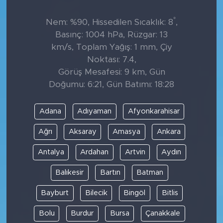
°
Nem: %90, Hissedilen Sıcaklık: 8
,
Basınç: 1004 hPa, Rüzgar: 13
km/s, Toplam Yağış: 1 mm, Çiy
Noktası: 7.4,
Görüş Mesafesi: 9 km, Gün
Doğumu: 6:21, Gün Batımı: 18:28
Adana
Adıyaman
Afyonkarahisar
Ağrı
Aksaray
Amasya
Ankara
Antalya
Ardahan
Artvin
Aydın
Balıkesir
Bartın
Batman
Bayburt
Bilecik
Bingöl
Bitlis
Bolu
Burdur
Bursa
Çanakkale