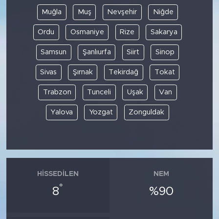
Muğla
Muş
Nevşehir
Niğde
Ordu
Osmaniye
Rize
Sakarya
Samsun
Şanlıurfa
Siirt
Sinop
Sivas
Şırnak
Tekirdağ
Tokat
Trabzon
Tunceli
Uşak
Van
Yalova
Yozgat
Zonguldak
HISSEDILEN
NEM
°
8
%90