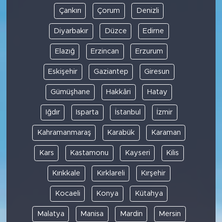
Çankırı
Çorum
Denizli
Diyarbakır
Düzce
Edirne
Elazığ
Erzincan
Erzurum
Eskişehir
Gaziantep
Giresun
Gümüşhane
Hakkâri
Hatay
Iğdır
Isparta
İstanbul
İzmir
Kahramanmaraş
Karabük
Karaman
Kars
Kastamonu
Kayseri
Kilis
Kırıkkale
Kırklareli
Kırşehir
Kocaeli
Konya
Kütahya
Malatya
Manisa
Mardin
Mersin