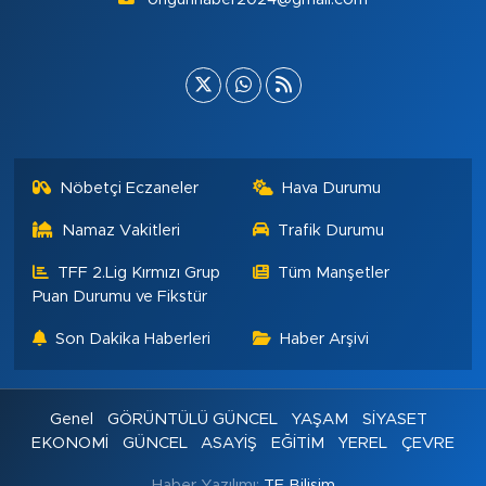
Nöbetçi Eczaneler
Hava Durumu
Namaz Vakitleri
Trafik Durumu
TFF 2.Lig Kırmızı Grup
Tüm Manşetler
Puan Durumu ve Fikstür
Son Dakika Haberleri
Haber Arşivi
Genel
GÖRÜNTÜLÜ GÜNCEL
YAŞAM
SİYASET
EKONOMİ
GÜNCEL
ASAYİŞ
EĞİTİM
YEREL
ÇEVRE
Haber Yazılımı:
TE Bilişim